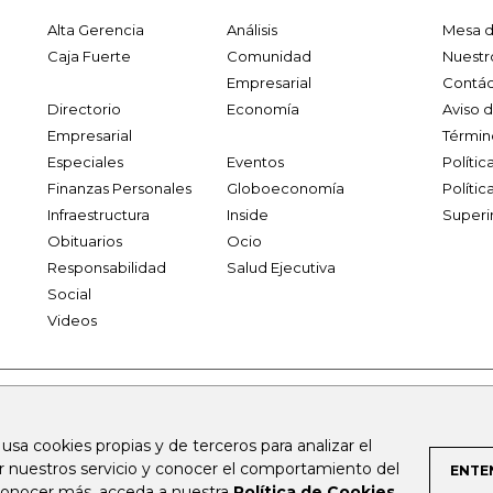
Alta Gerencia
Análisis
Mesa d
Caja Fuerte
Comunidad
Nuestr
Empresarial
Contác
Directorio
Economía
Aviso 
Empresarial
Términ
Especiales
Eventos
Políti
Finanzas Personales
Globoeconomía
Polític
Infraestructura
Inside
Superi
Obituarios
Ocio
Responsabilidad
Salud Ejecutiva
Social
Videos
.larepublica.co
firmasdeabogados.com
bolsaencolombia.com
 usa cookies propias y de terceros para analizar el
al.com
canalrcn.com
rcnradio.com
noticiasrcn.com
lafm.c
ar nuestros servicio y conocer el comportamiento del
ENTE
 conocer más, acceda a nuestra
Política de Cookies
.