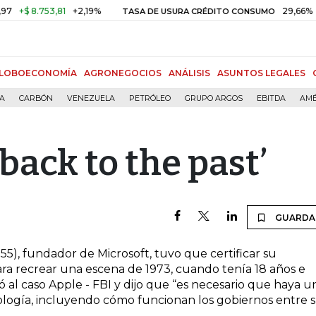
+$ 8.753,81
+2,19%
29,66%
+0,
TASA DE USURA CRÉDITO CONSUMO
LOBOECONOMÍA
AGRONEGOCIOS
ANÁLISIS
ASUNTOS LEGALES
ÍA
CARBÓN
VENEZUELA
PETRÓLEO
GRUPO ARGOS
EBITDA
AMÉ
‘back to the past’
GUARDA
1955), fundador de Microsoft, tuvo que certificar su
para recrear una escena de 1973, cuando tenía 18 años e
irió al caso Apple - FBI y dijo que “es necesario que haya u
logía, incluyendo cómo funcionan los gobiernos entre sí