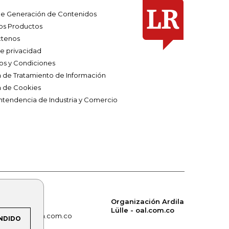
e Generación de Contenidos
os Productos
tenos
de privacidad
os y Condiciones
ca de Tratamiento de Información
a de Cookies
ntendencia de Industria y Comercio
Organización Ardila
Lülle - oal.com.co
om.co
alerta.com.co
NDIDO