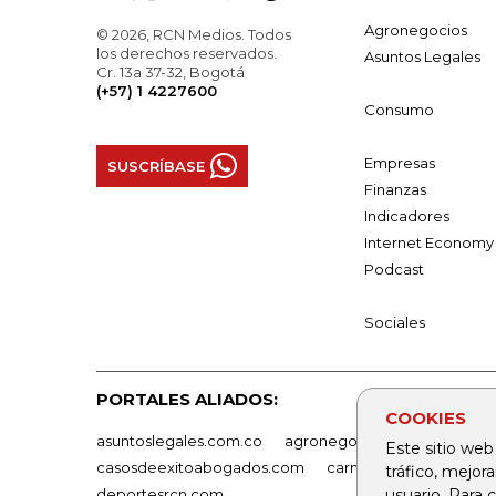
Agronegocios
© 2026, RCN Medios. Todos
los derechos reservados.
Asuntos Legales
Cr. 13a 37-32, Bogotá
(+57) 1 4227600
Consumo
Empresas
SUSCRÍBASE
Finanzas
Indicadores
Internet Economy
Podcast
Sociales
PORTALES ALIADOS:
COOKIES
asuntoslegales.com.co
agronegocios.co
empresas
Este sitio web
casosdeexitoabogados.com
carnavalindustriacultur
tráfico, mejor
usuario. Para
deportesrcn.com