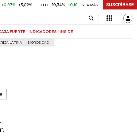
SUSCRÍBASE
87%
+3,02%
10,34%
+0,10%
+0,98%
$ 416,86
+$ 0,0
DTF
VER MÁS
UVR
CAJA FUERTE
INDICADORES
INSIDE
RICA LATINA
MOROSIDAD
R
n
”.