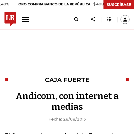
$ 408.498,97
+$ 8.753,81
+
ORO COMPRA BANCO DE LA REPÚBLICA
SUSCRÍBASE
CAJA FUERTE
Andicom, con internet a
medias
Fecha: 28/08/2013