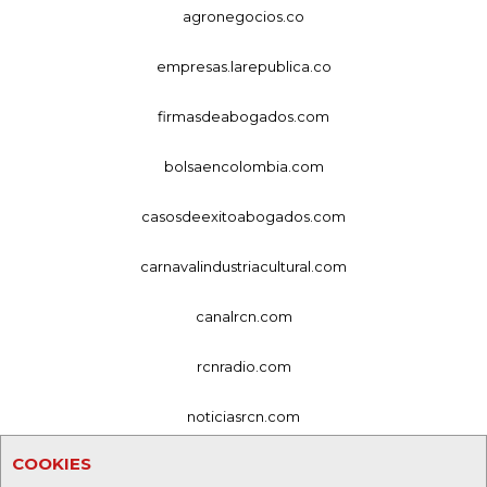
agronegocios.co
empresas.larepublica.co
firmasdeabogados.com
bolsaencolombia.com
casosdeexitoabogados.com
carnavalindustriacultural.com
canalrcn.com
rcnradio.com
noticiasrcn.com
COOKIES
lafm.com.co