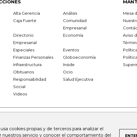
CCIONES
MANT
Alta Gerencia
Análisis
Mesa d
Caja Fuerte
Comunidad
Nuestr
Empresarial
Contác
Directorio
Economía
Aviso 
Empresarial
Términ
Especiales
Eventos
Políti
Finanzas Personales
Globoeconomía
Polític
Infraestructura
Inside
Superi
Obituarios
Ocio
Responsabilidad
Salud Ejecutiva
Social
Videos
.larepublica.co
firmasdeabogados.com
bolsaencolombia.com
 usa cookies propias y de terceros para analizar el
al.com
canalrcn.com
rcnradio.com
noticiasrcn.com
lafm.c
ar nuestros servicio y conocer el comportamiento del
ENTE