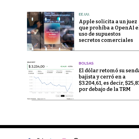
EE.UU.
Apple solicita a un juez
que prohíba a OpenAI e
uso de supuestos
secretos comerciales
BOLSAS
El dólar retomó su send
bajista y cerró en a
$3.204,61, es decir, $25,8
por debajo de la TRM