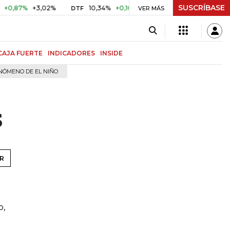
SUSCRÍBASE
87%
+3,02%
10,34%
+0,10%
+0,98%
$ 416,81
+$ 0,0
DTF
VER MÁS
UVR
CAJA FUERTE
INDICADORES
INSIDE
NÓMENO DE EL NIÑO
s
R
o,