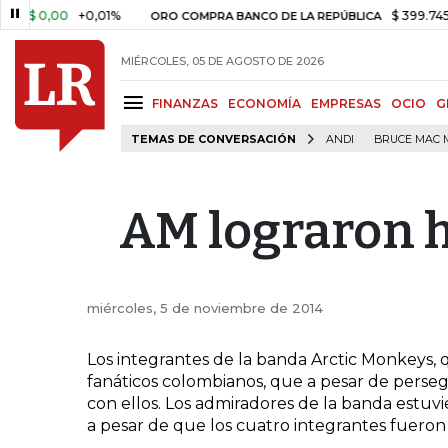
$ 0,00
+0,01%
$ 399.745,16
+
ORO COMPRA BANCO DE LA REPÚBLICA
MIÉRCOLES, 05 DE AGOSTO DE 2026
FINANZAS
ECONOMÍA
EMPRESAS
OCIO
G
TEMAS DE CONVERSACIÓN
ANDI
BRUCE MAC 
AM lograron h
miércoles, 5 de noviembre de 2014
Los integrantes de la banda Arctic Monkeys, 
fanáticos colombianos, que a pesar de perseg
con ellos. Los admiradores de la banda estuv
a pesar de que los cuatro integrantes fueron v