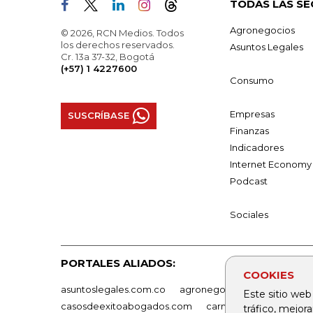
TODAS LAS SE
Agronegocios
© 2026, RCN Medios. Todos
los derechos reservados.
Asuntos Legales
Cr. 13a 37-32, Bogotá
(+57) 1 4227600
Consumo
Empresas
SUSCRÍBASE
Finanzas
Indicadores
Internet Economy
Podcast
Sociales
PORTALES ALIADOS:
COOKIES
asuntoslegales.com.co
agronegocios.co
empresas
Este sitio web
casosdeexitoabogados.com
carnavalindustriacultur
tráfico, mejor