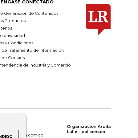
ÉNGASE CONECTADO
e Generación de Contenidos
os Productos
tenos
de privacidad
os y Condiciones
ca de Tratamiento de Información
a de Cookies
ntendencia de Industria y Comercio
Organización Ardila
Lülle - oal.com.co
om.co
alerta.com.co
NDIDO