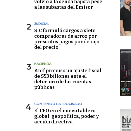
volvió a la senda bajista pese
a las subastas del Emisor
2
JUDICIAL
SIC formuló cargos a siete
compradores de arroz por
presuntos pagos por debajo
del precio
3
HACIENDA
Anif propuso un ajuste fiscal
de $53 billones ante el
deterioro de las cuentas
públicas
4
CONTENIDO PATROCINADO
El CEO en el nuevo tablero
global: geopolítica, poder y
acción directiva