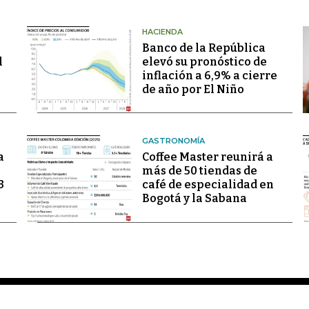
HACIENDA
Banco de la República
l
elevó su pronóstico de
inflación a 6,9% a cierre
de año por El Niño
GASTRONOMÍA
a
Coffee Master reunirá a
más de 50 tiendas de
3
café de especialidad en
Bogotá y la Sabana