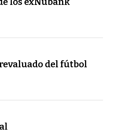
de los exNubank
revaluado del fútbol
al