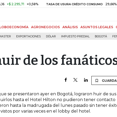
$ 2.295,71
+0,58%
29,66%
+0,
TASA DE USURA CRÉDITO CONSUMO
LOBOECONOMÍA
AGRONEGOCIOS
ANÁLISIS
ASUNTOS LEGALES
MASTER
EXPORTACIONES
DÓLAR
IMPUESTO PREDIAL
BOGOTÁ
FE
uir de los fanático
GUARDA
que se presentaron ayer en Bogotá, lograron huir de sus
uirlos hasta el Hotel Hilton no pudieron tener contacto
ieron hasta la madrugada del lunes pasado sin tener éxit
istos por varias veces en el lobby del hotel.