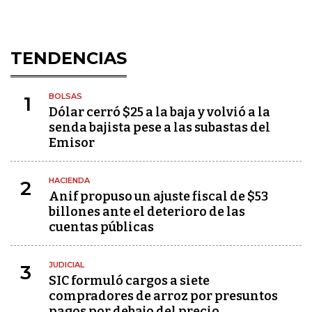
TENDENCIAS
BOLSAS
1
Dólar cerró $25 a la baja y volvió a la
senda bajista pese a las subastas del
Emisor
HACIENDA
2
Anif propuso un ajuste fiscal de $53
billones ante el deterioro de las
cuentas públicas
JUDICIAL
3
SIC formuló cargos a siete
compradores de arroz por presuntos
pagos por debajo del precio