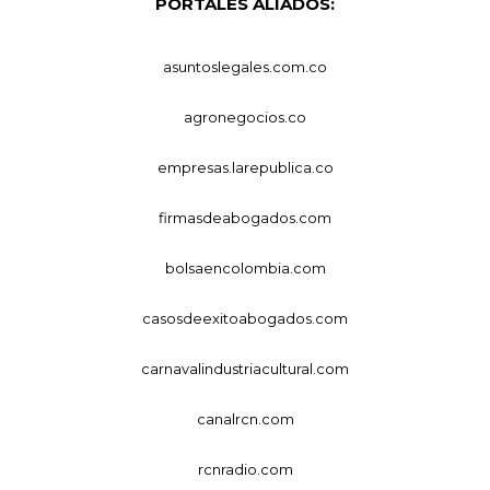
PORTALES ALIADOS:
asuntoslegales.com.co
agronegocios.co
empresas.larepublica.co
firmasdeabogados.com
bolsaencolombia.com
casosdeexitoabogados.com
carnavalindustriacultural.com
canalrcn.com
rcnradio.com