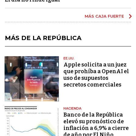
MÁS CAJA FUERTE
MÁS DE LA REPÚBLICA
EE.UU.
Apple solicita a un juez
que prohíba a OpenAI el
uso de supuestos
secretos comerciales
HACIENDA
Banco de la República
elevó su pronóstico de
inflación a 6,9% a cierre
de año por El Niño