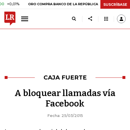
0,01%
$ 399.745,16
+$ 2.295,
ORO COMPRA BANCO DE LA REPÚBLICA
SUSCRÍBASE
CAJA FUERTE
A bloquear llamadas vía
Facebook
Fecha: 25/03/2015