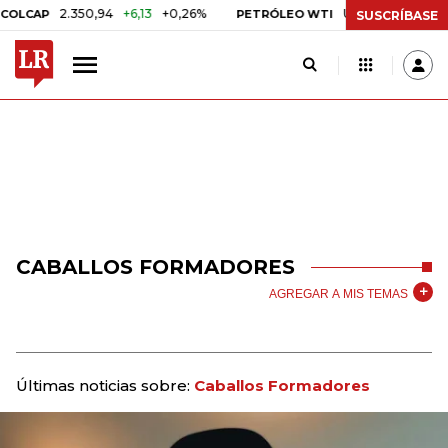
2.350,94
+6,13
+0,26%
US$ 78,01
US$ 2,92
LCAP
PETRÓLEO WTI
SUSCRÍBASE
CABALLOS FORMADORES
AGREGAR A MIS TEMAS
Últimas noticias sobre:
Caballos Formadores