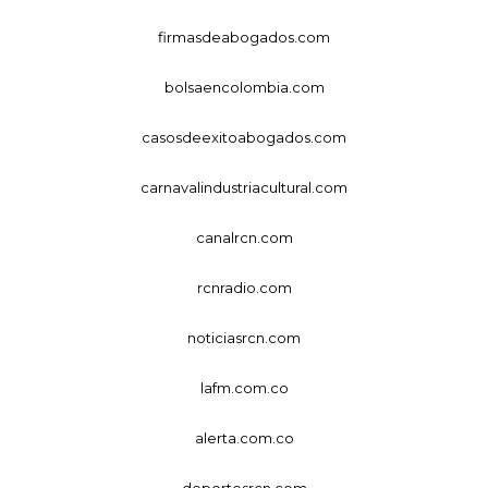
firmasdeabogados.com
bolsaencolombia.com
casosdeexitoabogados.com
carnavalindustriacultural.com
canalrcn.com
rcnradio.com
noticiasrcn.com
lafm.com.co
alerta.com.co
deportesrcn.com