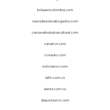
bolsaencolombia.com
casosdeexitoabogados.com
carnavalindustriacultural.com
canalrcn.com
rcnradio.com
noticiasrcn.com
lafm.com.co
alerta.com.co
deportesrcn.com