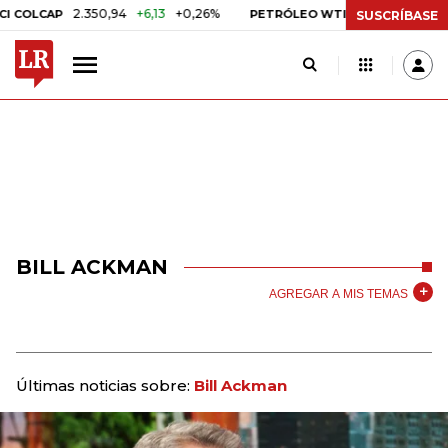
2.350,94
+6,13
+0,26%
US$ 78,01
US$ 2,9
OLCAP
PETRÓLEO WTI
SUSCRÍBASE
BILL ACKMAN
AGREGAR A MIS TEMAS
Últimas noticias sobre:
Bill Ackman