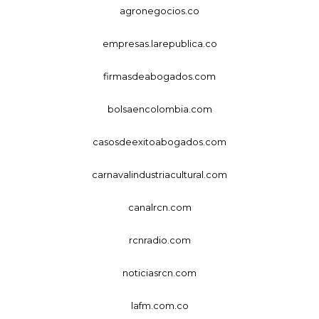
agronegocios.co
empresas.larepublica.co
firmasdeabogados.com
bolsaencolombia.com
casosdeexitoabogados.com
carnavalindustriacultural.com
canalrcn.com
rcnradio.com
noticiasrcn.com
lafm.com.co