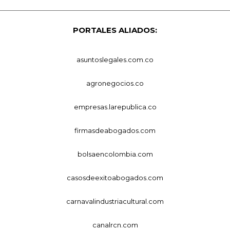
PORTALES ALIADOS:
asuntoslegales.com.co
agronegocios.co
empresas.larepublica.co
firmasdeabogados.com
bolsaencolombia.com
casosdeexitoabogados.com
carnavalindustriacultural.com
canalrcn.com