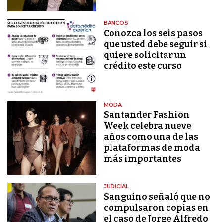
BANCOS
Conozca los seis pasos
que usted debe seguir si
quiere solicitar un
crédito este curso
MODA
Santander Fashion
Week celebra nueve
años como una de las
plataformas de moda
más importantes
JUDICIAL
Sanguino señaló que no
compulsaron copias en
el caso de Jorge Alfredo