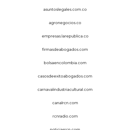
asuntoslegales.com.co
agronegocios.co
empresas.larepublica.co
firmasdeabogados.com
bolsaencolombia.com
casosdeexitoabogados.com
carnavalindustriacultural.com
canalrcn.com
rcnradio.com
noticiasrcn.com