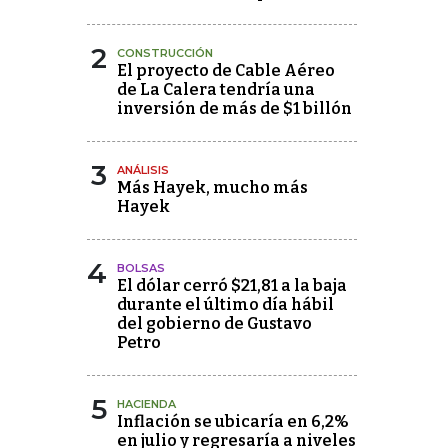
2
CONSTRUCCIÓN
El proyecto de Cable Aéreo
de La Calera tendría una
inversión de más de $1 billón
3
ANÁLISIS
Más Hayek, mucho más
Hayek
4
BOLSAS
El dólar cerró $21,81 a la baja
durante el último día hábil
del gobierno de Gustavo
Petro
5
HACIENDA
Inflación se ubicaría en 6,2%
en julio y regresaría a niveles