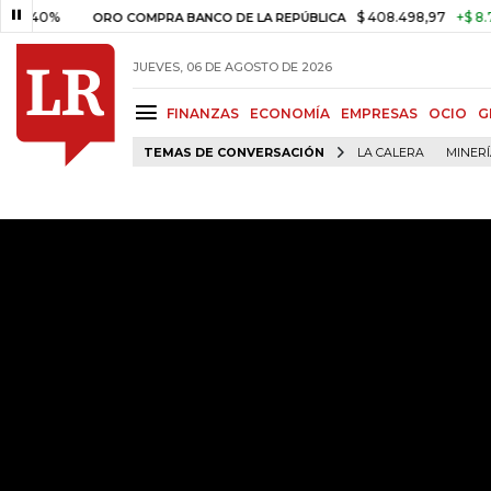
40%
$ 408.498,97
+$ 8.753,8
ORO COMPRA BANCO DE LA REPÚBLICA
JUEVES, 06 DE AGOSTO DE 2026
FINANZAS
ECONOMÍA
EMPRESAS
OCIO
G
TEMAS DE CONVERSACIÓN
LA CALERA
MINER