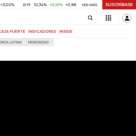
SUSCRÍBASE
2%
10,34%
+0,10%
+0,98%
$ 416,86
+$ 0,05
+0,01%
DTF
UVR
VER MÁS
CAJA FUERTE
INDICADORES
INSIDE
RICA LATINA
MOROSIDAD