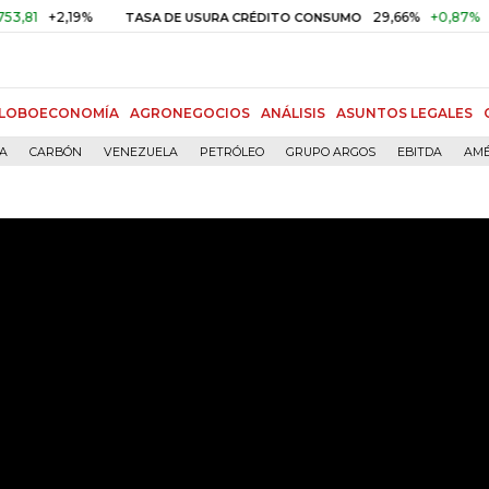
1
+2,19%
29,66%
+0,87%
+3,0
TASA DE USURA CRÉDITO CONSUMO
LOBOECONOMÍA
AGRONEGOCIOS
ANÁLISIS
ASUNTOS LEGALES
ÍA
CARBÓN
VENEZUELA
PETRÓLEO
GRUPO ARGOS
EBITDA
AMÉ