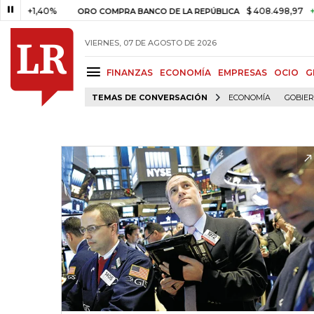
1,40%
$ 408.498,97
+$ 8.753,
ORO COMPRA BANCO DE LA REPÚBLICA
VIERNES, 07 DE AGOSTO DE 2026
FINANZAS
ECONOMÍA
EMPRESAS
OCIO
G
TEMAS DE CONVERSACIÓN
ECONOMÍA
GOBIE