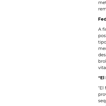
met
rem
Fed
A f
pos
tip
mer
des
bro
vit
“El
“El
pro
seq