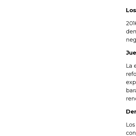
Los
201
dem
neg
Jue
La 
ref
exp
bar
ren
Dem
Los
con