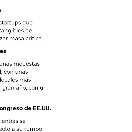
a
 startups que
tangibles de
ar masa crítica.
tes
y unas modestas
l, con unas
locales más
n gran año, con un
Congreso de EE.UU.
ientras se
pecto a su rumbo