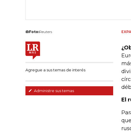
Foto:
Reuters
EXPA
¿Ob
Eur
más
Agregue a sus temas de interés
div
cír
déb
Administre sus temas
El 
Par
que
rus