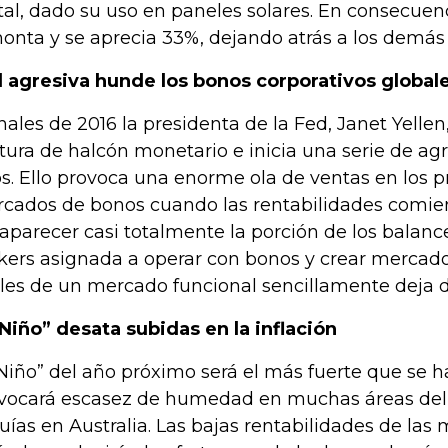
al, dado su uso en paneles solares. En consecuenci
onta y se aprecia 33%, dejando atrás a los demás
 agresiva hunde los bonos corporativos global
inales de 2016 la presidenta de la Fed, Janet Yell
tura de halcón monetario e inicia una serie de ag
os. Ello provoca una enorme ola de ventas en los p
cados de bonos cuando las rentabilidades comien
aparecer casi totalmente la porción de los balanc
kers asignada a operar con bonos y crear mercado
ales de un mercado funcional sencillamente deja d
 Niño” desata subidas en la inflación
 Niño” del año próximo será el más fuerte que se h
vocará escasez de humedad en muchas áreas del s
uías en Australia. Las bajas rentabilidades de las