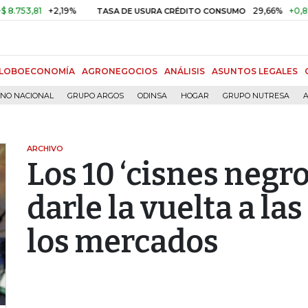
81
+2,19%
29,66%
+0,87%
+3,
TASA DE USURA CRÉDITO CONSUMO
LOBOECONOMÍA
AGRONEGOCIOS
ANÁLISIS
ASUNTOS LEGALES
RNO NACIONAL
GRUPO ARGOS
ODINSA
HOGAR
GRUPO NUTRESA
A
ARCHIVO
Los 10 ‘cisnes negr
darle la vuelta a la
los mercados