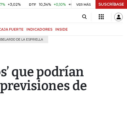
SUSCRÍBASE
02%
10,34%
+0,10%
+0,98%
$ 416,91
+$ 0,05
+0,01
DTF
UVR
VER MÁS
CAJA FUERTE
INDICADORES
INSIDE
BELARDO DE LA ESPRIELLA
os’ que podrían
s previsiones de