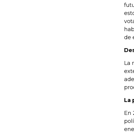
fut
est
vot
hab
de 
Des
La 
ext
ade
pro
La 
En 
pol
ene