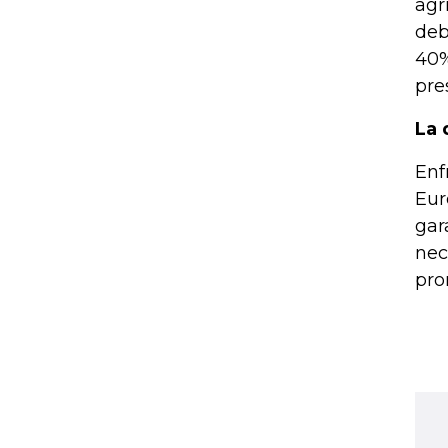
agr
deb
40%
pre
La 
Enf
Eur
gar
nec
pro