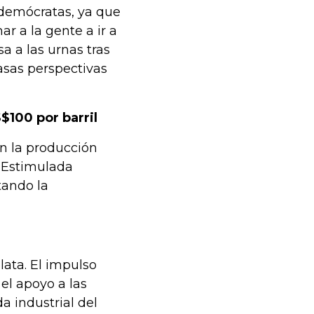
 demócratas, ya que
r a la gente a ir a
a a las urnas tras
casas perspectivas
$100 por barril
n la producción
 Estimulada
tando la
lata. El impulso
el apoyo a las
 industrial del