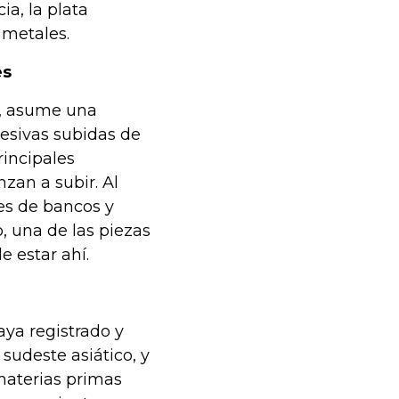
a, la plata
 metales.
es
en, asume una
resivas subidas de
rincipales
zan a subir. Al
es de bancos y
, una de las piezas
e estar ahí.
aya registrado y
udeste asiático, y
 materias primas