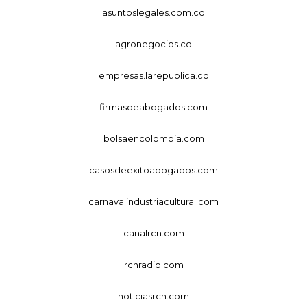
asuntoslegales.com.co
agronegocios.co
empresas.larepublica.co
firmasdeabogados.com
bolsaencolombia.com
casosdeexitoabogados.com
carnavalindustriacultural.com
canalrcn.com
rcnradio.com
noticiasrcn.com