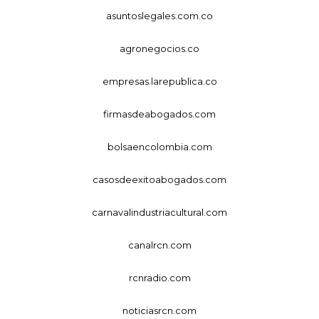
asuntoslegales.com.co
agronegocios.co
empresas.larepublica.co
firmasdeabogados.com
bolsaencolombia.com
casosdeexitoabogados.com
carnavalindustriacultural.com
canalrcn.com
rcnradio.com
noticiasrcn.com