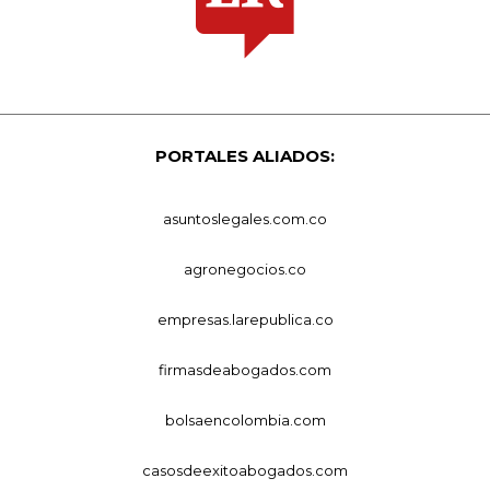
PORTALES ALIADOS:
asuntoslegales.com.co
agronegocios.co
empresas.larepublica.co
firmasdeabogados.com
bolsaencolombia.com
casosdeexitoabogados.com