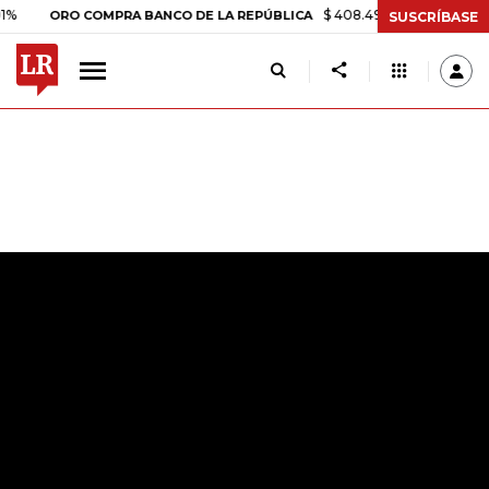
$ 408.498,97
+$ 8.753,81
+
ORO COMPRA BANCO DE LA REPÚBLICA
SUSCRÍBASE