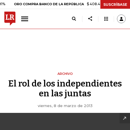
$ 408.498,97
+$ 8.753,81
+2
ORO COMPRA BANCO DE LA REPÚBLICA
SUSCRÍBASE
ARCHIVO
El rol de los independientes
en las juntas
viernes, 8 de marzo de 2013