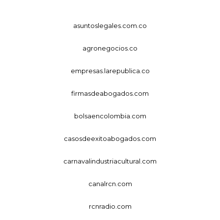
asuntoslegales.com.co
agronegocios.co
empresas.larepublica.co
firmasdeabogados.com
bolsaencolombia.com
casosdeexitoabogados.com
carnavalindustriacultural.com
canalrcn.com
rcnradio.com