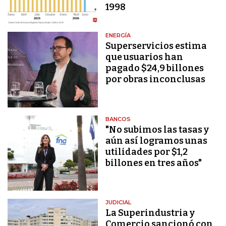
1998
ENERGÍA
Superservicios estima
que usuarios han
pagado $24,9 billones
por obras inconclusas
BANCOS
"No subimos las tasas y
aún así logramos unas
utilidades por $1,2
billones en tres años"
JUDICIAL
La Superindustria y
Comercio sancionó con