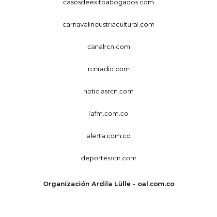
casosdeexitoabogados.com
carnavalindustriacultural.com
canalrcn.com
rcnradio.com
noticiasrcn.com
lafm.com.co
alerta.com.co
deportesrcn.com
Organización Ardila Lülle - oal.com.co