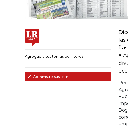
Dic
las
fra
a A
Agregue a sus temas de interés
div
eco
Administre sus temas
Rec
Agr
Fue 
impo
Bogo
con
empr