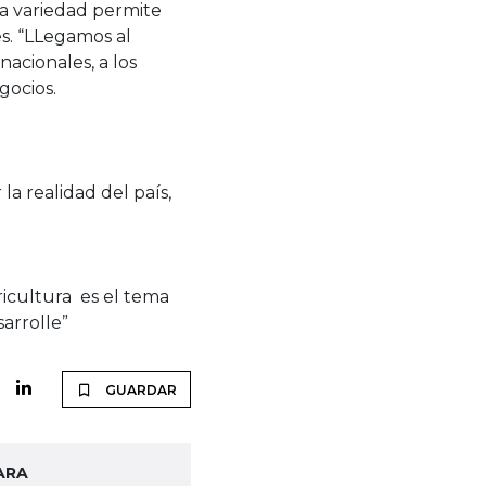
sta variedad permite
es. “LLegamos al
acionales, a los
gocios.
la realidad del país,
ricultura es el tema
arrolle”
GUARDAR
ARA