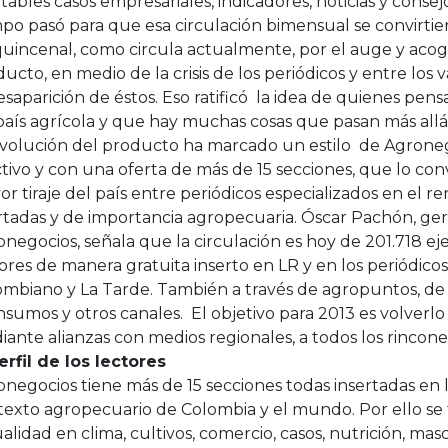
ltables casos empresariales, indicadores, noticias y cons
po pasó para que esa circulación bimensual se convirti
uincenal, como circula actualmente, por el auge y acog
ucto, en medio de la crisis de los periódicos y entre los 
esaparición de éstos. Eso ratificó la idea de quienes pe
país agrícola y que hay muchas cosas que pasan más allá
evolución del producto ha marcado un estilo de Agrone
tivo y con una oferta de más de 15 secciones, que lo con
r tiraje del país entre periódicos especializados en el 
rtadas y de importancia agropecuaria. Óscar Pachón, ge
negocios, señala que la circulación es hoy de 201.718 ej
ores de manera gratuita inserto en LR y en los periódicos
ombiano y La Tarde. También a través de agropuntos, de 
nsumos y otros canales. El objetivo para 2013 es volverlo
ante alianzas con medios regionales, a todos los rincone
erfil de los lectores
negocios tiene más de 15 secciones todas insertadas en l
texto agropecuario de Colombia y el mundo. Por ello se
alidad en clima, cultivos, comercio, casos, nutrición, mas