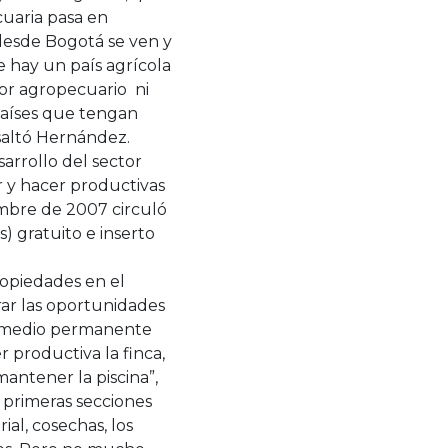
cuaria pasa en
 desde Bogotá se ven y
 hay un país agrícola
or agropecuario ni
países que tengan
saltó Hernández.
arrollo del sector
 y hacer productivas
iembre de 2007 circuló
 gratuito e inserto
ropiedades en el
rar las oportunidades
n medio permanente
productiva la finca,
antener la piscina”,
 primeras secciones
ial, cosechas, los