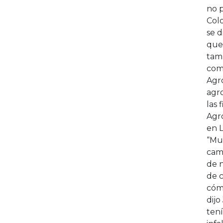
no p
Colo
se d
que
tam
comi
Agr
agr
las 
Agr
en 
“Mu
camp
de 
de 
cómo
dijo
tení