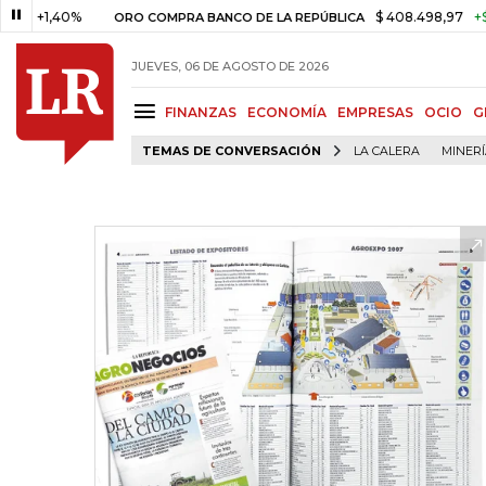
,40%
$ 408.498,97
+$ 8.753,8
ORO COMPRA BANCO DE LA REPÚBLICA
JUEVES, 06 DE AGOSTO DE 2026
FINANZAS
ECONOMÍA
EMPRESAS
OCIO
G
TEMAS DE CONVERSACIÓN
LA CALERA
MINER