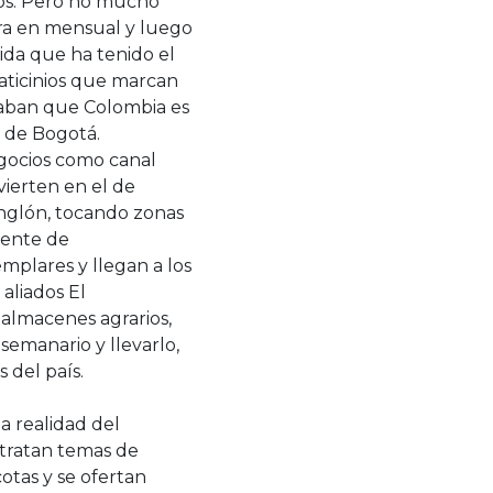
ejos. Pero no mucho
era en mensual y luego
ida que ha tenido el
vaticinios que marcan
nsaban que Colombia es
 de Bogotá.
gocios como canal
vierten en el de
renglón, tocando zonas
rente de
emplares y llegan a los
 aliados El
almacenes agrarios,
 semanario y llevarlo,
s del país.
a realidad del
 tratan temas de
cotas y se ofertan