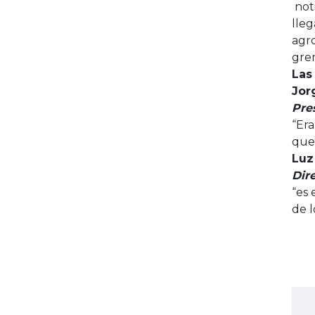
noti
lleg
agro
grem
Las
Jor
Pre
“Era
que 
Luz
Dir
“es 
de l