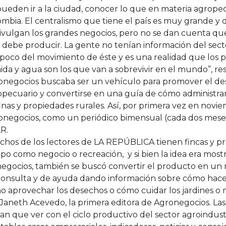
ueden ir a la ciudad, conocer lo que en materia agrope
mbia. El centralismo que tiene el país es muy grande y
ivulgan los grandes negocios, pero no se dan cuenta que
 debe producir. La gente no tenían información del sect
poco del movimiento de éste y es una realidad que los 
da y agua son los que van a sobrevivir en el mundo”, re
onegocios buscaba ser un vehículo para promover el des
opecuario y convertirse en una guía de cómo administrar
finas y propiedades rurales. Así, por primera vez en nov
onegocios, como un periódico bimensual (cada dos meses)
LR.
chos de los lectores de LA REPÚBLICA tienen fincas y p
o como negocio o recreación, y si bien la idea era most
negocios, también se buscó convertir el producto en u
consulta y de ayuda dando información sobre cómo hacer 
 aprovechar los desechos o cómo cuidar los jardines o m
 Janeth Acevedo, la primera editora de Agronegocios. Las
an que ver con el ciclo productivo del sector agroindustr