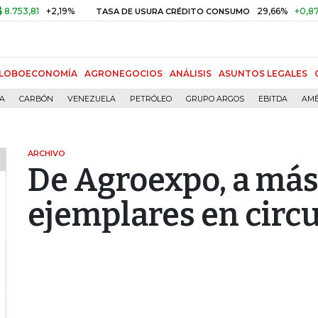
1
+2,19%
29,66%
+0,87%
+3,
TASA DE USURA CRÉDITO CONSUMO
LOBOECONOMÍA
AGRONEGOCIOS
ANÁLISIS
ASUNTOS LEGALES
ÍA
CARBÓN
VENEZUELA
PETRÓLEO
GRUPO ARGOS
EBITDA
AMÉ
ARCHIVO
De Agroexpo, a más
ejemplares en circ