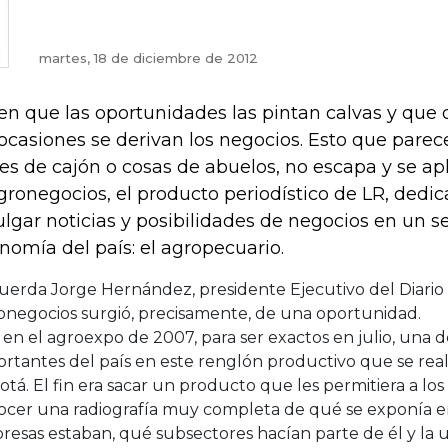
martes, 18 de diciembre de 2012
en que las oportunidades las pintan calvas y que 
 ocasiones se derivan los negocios. Esto que pare
ses de cajón o cosas de abuelos, no escapa y se apl
gronegocios, el producto periodístico de LR, dedic
ulgar noticias y posibilidades de negocios en un s
nomía del país: el agropecuario.
uerda Jorge Hernández, presidente Ejecutivo del Diari
onegocios surgió, precisamente, de una oportunidad.
en el agroexpo de 2007, para ser exactos en julio, una de
rtantes del país en este renglón productivo que se real
tá. El fin era sacar un producto que les permitiera a los v
ocer una radiografía muy completa de qué se exponía e
esas estaban, qué subsectores hacían parte de él y la 