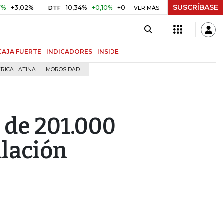
SUSCRÍBASE
02%
10,34%
+0,10%
+0,98%
$ 416,86
+$ 0,05
+0,01%
DTF
UVR
VER MÁS
CAJA FUERTE
INDICADORES
INSIDE
RICA LATINA
MOROSIDAD
 de 201.000
ulación