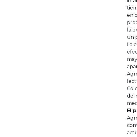
infa
tiem
en q
prod
la d
un 
La 
efec
mayo
apa
Agro
lect
Col
de i
medi
El p
Agro
con
actu