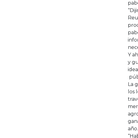
pabe
“Dij
Reun
prod
pabe
inf
nece
Y ah
y gu
idea
púb
La g
los 
tra
merc
agro
gan
año.
“Hab