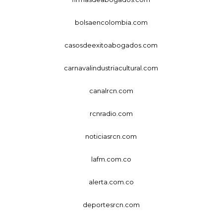
bolsaencolombia.com
casosdeexitoabogados.com
carnavalindustriacultural.com
canalrcn.com
rcnradio.com
noticiasrcn.com
lafm.com.co
alerta.com.co
deportesrcn.com