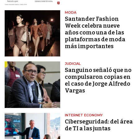
MODA
Santander Fashion
Week celebra nueve
años como una de las
plataformas de moda
más importantes
JUDICIAL
Sanguino señaló que no
compulsaron copias en
el caso de Jorge Alfredo
Vargas
INTERNET ECONOMY
Ciberseguridad: del área
de TI a las juntas