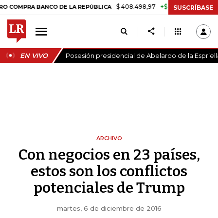
$ 408.498,97
+$ 8.753,81
+2,19%
RA BANCO DE LA REPÚBLICA
TA
SUSCRÍBASE
EN VIVO
Posesión presidencial de Abelardo de la Espriell
ARCHIVO
Con negocios en 23 países,
estos son los conflictos
potenciales de Trump
martes, 6 de diciembre de 2016