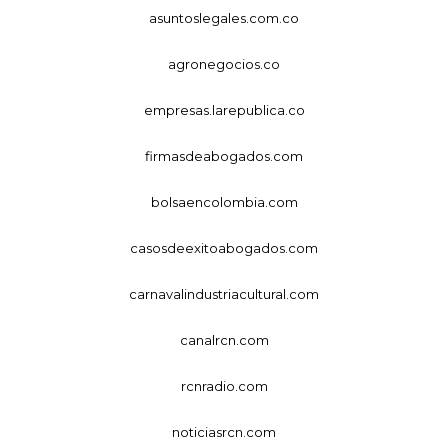
asuntoslegales.com.co
agronegocios.co
empresas.larepublica.co
firmasdeabogados.com
bolsaencolombia.com
casosdeexitoabogados.com
carnavalindustriacultural.com
canalrcn.com
rcnradio.com
noticiasrcn.com