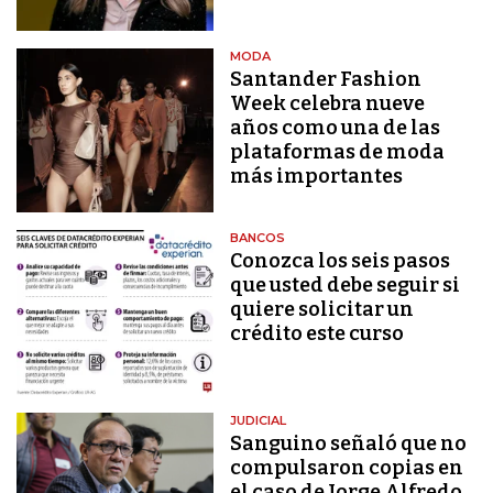
MODA
Santander Fashion
Week celebra nueve
años como una de las
plataformas de moda
más importantes
BANCOS
Conozca los seis pasos
que usted debe seguir si
quiere solicitar un
crédito este curso
JUDICIAL
Sanguino señaló que no
compulsaron copias en
el caso de Jorge Alfredo