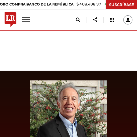
$ 408.498,97
+$ 8.753,81
+2,19%
PRA BANCO DE LA REPÚBLICA
TA
SUSCRÍBASE