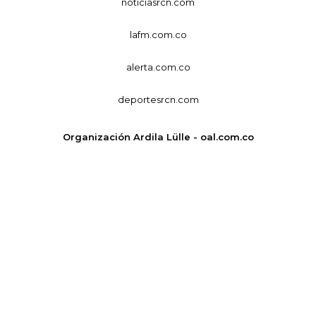
noticiasrcn.com
lafm.com.co
alerta.com.co
deportesrcn.com
Organización Ardila Lülle - oal.com.co