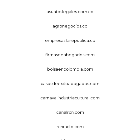
asuntoslegales.com.co
agronegocios.co
empresas.larepublica.co
firmasdeabogados.com
bolsaencolombia.com
casosdeexitoabogados.com
carnavalindustriacultural.com
canalrcn.com
rcnradio.com