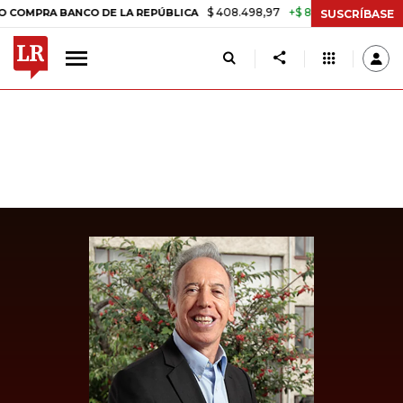
$ 408.498,97
+$ 8.753,81
+2,19%
 BANCO DE LA REPÚBLICA
TASA
SUSCRÍBASE