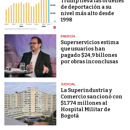
Trump lleva las órdenes
de deportación a su
nivel más alto desde
1998
ENERGÍA
Superservicios estima
que usuarios han
pagado $24,9 billones
por obras inconclusas
JUDICIAL
La Superindustria y
Comercio sancionó con
$1.774 millones al
Hospital Militar de
Bogotá