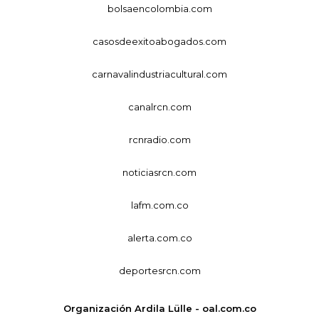
bolsaencolombia.com
casosdeexitoabogados.com
carnavalindustriacultural.com
canalrcn.com
rcnradio.com
noticiasrcn.com
lafm.com.co
alerta.com.co
deportesrcn.com
Organización Ardila Lülle - oal.com.co