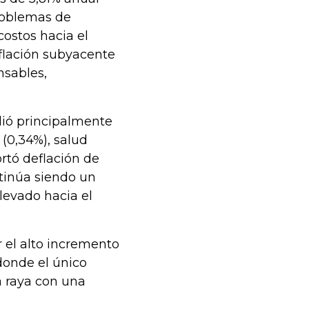
problemas de
ostos hacia el
inflación subyacente
nsables,
ndió principalmente
 (0,34%), salud
ortó deflación de
ntinúa siendo un
levado hacia el
 el alto incremento
donde el único
a raya con una