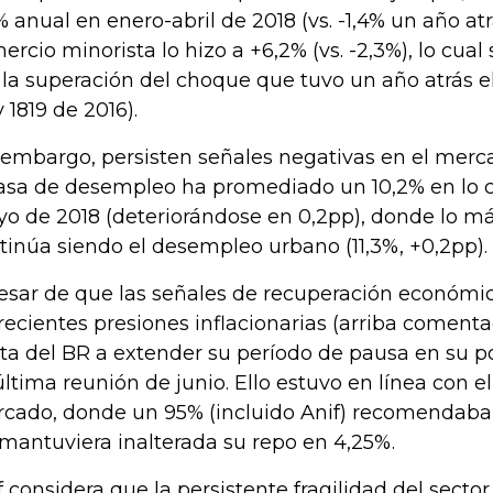
% anual en enero-abril de 2018 (vs. -1,4% un año at
ercio minorista lo hizo a +6,2% (vs. -2,3%), lo cual
 la superación del choque que tuvo un año atrás 
y 1819 de 2016).
 embargo, persisten señales negativas en el merc
tasa de desempleo ha promediado un 10,2% en lo c
o de 2018 (deteriorándose en 0,2pp), donde lo m
tinúa siendo el desempleo urbano (11,3%, +0,2pp).
esar de que las señales de recuperación económica
 recientes presiones inflacionarias (arriba comenta
ta del BR a extender su período de pausa en su pol
última reunión de junio. Ello estuvo en línea con e
cado, donde un 95% (incluido Anif) recomendaba 
mantuviera inalterada su repo en 4,25%.
f considera que la persistente fragilidad del sector