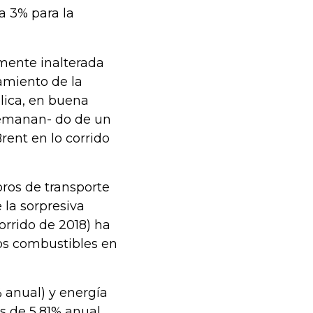
a 3% para la
amente inalterada
camiento de la
lica, en buena
 emanan- do de un
rent en lo corrido
bros de transporte
 la sorpresiva
orrido de 2018) ha
los combustibles en
 anual) y energía
es de 5,81% anual