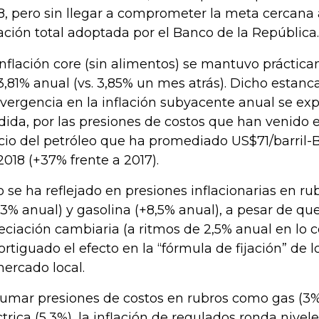
8, pero sin llegar a comprometer la meta cercana 
lación total adoptada por el Banco de la República.
inflación core (sin alimentos) se mantuvo práctic
3,81% anual (vs. 3,85% un mes atrás). Dicho estan
vergencia en la inflación subyacente anual se exp
ida, por las presiones de costos que han venido
cio del petróleo que ha promediado US$71/barril-B
2018 (+37% frente a 2017).
o se ha reflejado en presiones inflacionarias en ru
,3% anual) y gasolina (+8,5% anual), a pesar de que
eciación cambiaria (a ritmos de 2,5% anual en lo c
rtiguado el efecto en la “fórmula de fijación” de 
mercado local.
sumar presiones de costos en rubros como gas (3%
ctrica (5,3%), la inflación de regulados ronda nivel