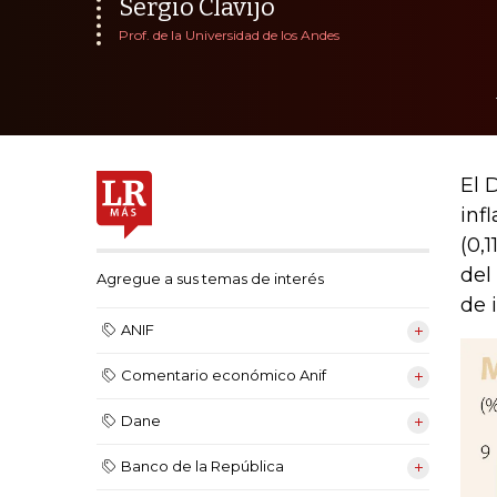
Sergio Clavijo
Prof. de la Universidad de los Andes
El 
inf
(0,
del
Agregue a sus temas de interés
de 
ANIF
Comentario económico Anif
Dane
Banco de la República