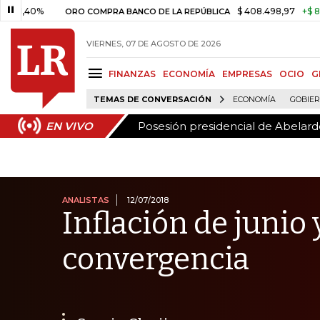
Posesión presidencial de Abelardo
EN VIVO
%
$ 408.498,97
+$ 8.753,81
ORO COMPRA BANCO DE LA REPÚBLICA
VIERNES, 07 DE AGOSTO DE 2026
FINANZAS
ECONOMÍA
EMPRESAS
OCIO
G
TEMAS DE CONVERSACIÓN
ECONOMÍA
GOBIE
Posesión presidencial de Abelardo
EN VIVO
ANALISTAS
12/07/2018
Inflación de junio
convergencia