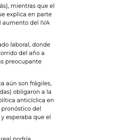
rás), mientras que el
 se explica en parte
el aumento del IVA
ado laboral, donde
orrido del año a
ás preocupante
 aún son frágiles,
das) obligaron a la
ítica anticíclica en
l pronóstico del
y esperaba que el
 real podría