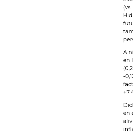
(vs
Hid
fut
tam
per
A n
en 
(0,
-0,
fac
+7,
Dic
en 
ali
inf