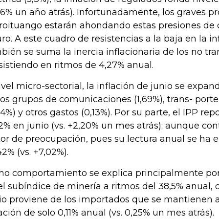
. 6% un año atrás). Infortunadamente, los graves 
roituango estarán ahondando estas presiones de c
uro. A este cuadro de resistencias a la baja en la 
bién se suma la inercia inflacionaria de los no tra
sistiendo en ritmos de 4,27% anual.
ivel micro-sectorial, la inflación de junio se expa
los grupos de comunicaciones (1,69%), trans- porte
24%) y otros gastos (0,13%). Por su parte, el IPP rep
12% en junio (vs. +2,20% un mes atrás); aunque co
tor de preocupación, pues su lectura anual se ha e
42% (vs. +7,02%).
ho comportamiento se explica principalmente por
el subíndice de minería a ritmos del 38,5% anual, 
vio proviene de los importados que se mantienen 
lación de solo 0,11% anual (vs. 0,25% un mes atrás).