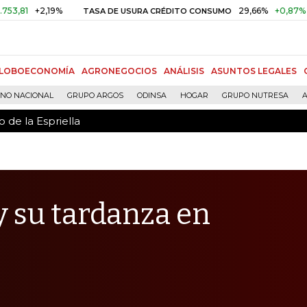
 de la Espriella
+2,19%
29,66%
+0,87%
+3,02%
TASA DE USURA CRÉDITO CONSUMO
LOBOECONOMÍA
AGRONEGOCIOS
ANÁLISIS
ASUNTOS LEGALES
RNO NACIONAL
GRUPO ARGOS
ODINSA
HOGAR
GRUPO NUTRESA
A
 de la Espriella
 y su tardanza en