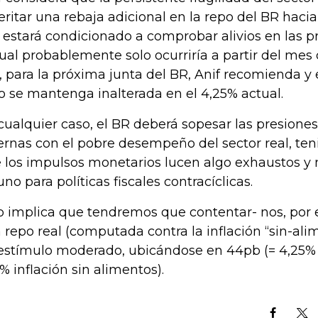
ritar una rebaja adicional en la repo del BR haci
o estará condicionado a comprobar alivios en las p
cual probablemente solo ocurriría a partir del mes
o, para la próxima junta del BR, Anif recomienda y 
o se mantenga inalterada en el 4,25% actual.
cualquier caso, el BR deberá sopesar las presiones
ernas con el pobre desempeño del sector real, te
 los impulsos monetarios lucen algo exhaustos y
uno para políticas fiscales contracíclicas.
o implica que tendremos que contentar- nos, por
 repo real (computada contra la inflación “sin-ali
estímulo moderado, ubicándose en 44pb (= 4,25%
1% inflación sin alimentos).