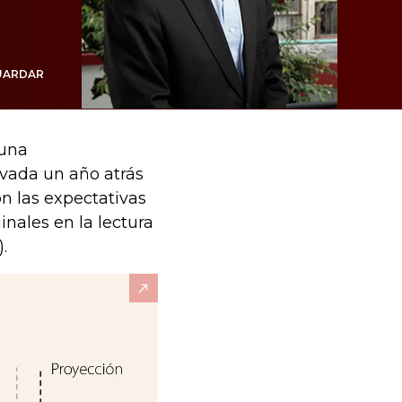
UARDAR
 una
rvada un año atrás
con las expectativas
nales en la lectura
.