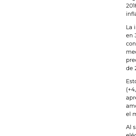
201
inf
La 
en 
con
med
pre
de 
Est
(+4
apr
amo
el 
Al 
elé