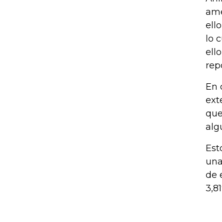
ame
ell
lo 
ell
rep
En 
ext
que
alg
Est
una
de 
3,8