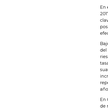
En 
201
cla
pos
efe
Baj
del
rie
tas
sua
inc
rep
año
En 
de 