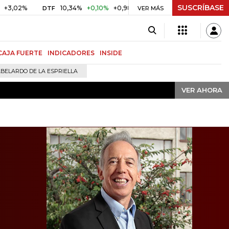
SUSCRÍBASE
VER AHORA
10,34%
+0,10%
+0,98%
$ 416,91
+$ 0,05
+0,01%
DTF
UVR
VER MÁS
CAJA FUERTE
INDICADORES
INSIDE
BELARDO DE LA ESPRIELLA
VER AHORA