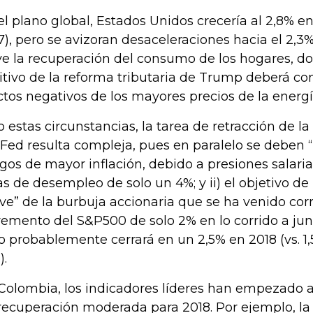
el plano global, Estados Unidos crecería al 2,8% en
7), pero se avizoran desaceleraciones hacia el 2,3% 
ve la recuperación del consumo de los hogares, do
itivo de la reforma tributaria de Trump deberá con
ctos negativos de los mayores precios de la energí
o estas circunstancias, la tarea de retracción de la
 Fed resulta compleja, pues en paralelo se deben “pi
sgos de mayor inflación, debido a presiones salar
as de desempleo de solo un 4%; y ii) el objetivo de
ve” de la burbuja accionaria que se ha venido cor
remento del S&P500 de solo 2% en lo corrido a juni
o probablemente cerrará en un 2,5% en 2018 (vs. 1,
).
Colombia, los indicadores líderes han empezado a
recuperación moderada para 2018. Por ejemplo, la 