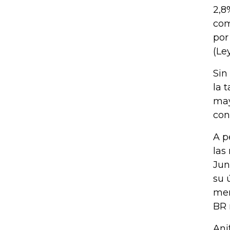
2,8
com
por
(Le
Sin
la 
may
con
A p
las
Jun
su 
mer
BR 
Ani