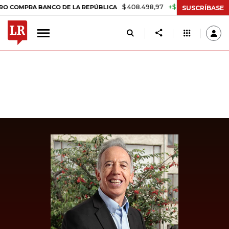
$ 408.498,97
+$ 8.753,81
+2,19%
RA BANCO DE LA REPÚBLICA
TAS
SUSCRÍBASE