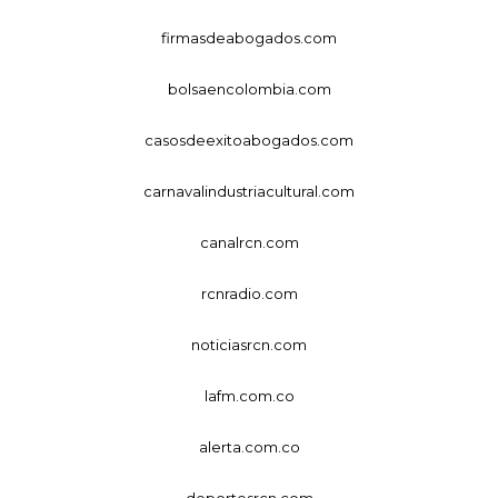
firmasdeabogados.com
bolsaencolombia.com
casosdeexitoabogados.com
carnavalindustriacultural.com
canalrcn.com
rcnradio.com
noticiasrcn.com
lafm.com.co
alerta.com.co