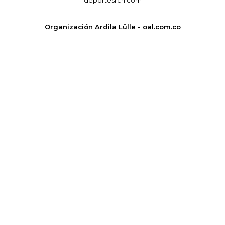
deportesrcn.com
Organización Ardila Lülle - oal.com.co