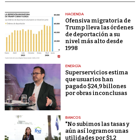
HACIENDA
Ofensiva migratoria de
Trump lleva las órdenes
de deportación a su
nivel más alto desde
1998
ENERGÍA
Superservicios estima
que usuarios han
pagado $24,9 billones
por obras inconclusas
BANCOS
"No subimos las tasas y
aún así logramos unas
utilidades por $1,2