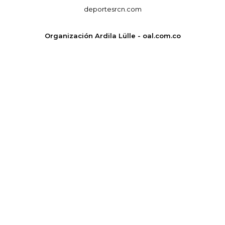
deportesrcn.com
Organización Ardila Lülle - oal.com.co