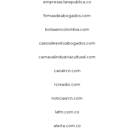
empresas.larepublica.co
firmasdeabogados.com
bolsaencolombia.com
casosdeexitoabogados.com
carnavalindustriacultural.com
canalrcn.com
rcnradio.com
noticiasrcn.com
lafm.com.co
alerta.com.co