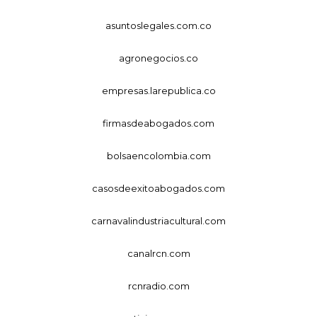
asuntoslegales.com.co
agronegocios.co
empresas.larepublica.co
firmasdeabogados.com
bolsaencolombia.com
casosdeexitoabogados.com
carnavalindustriacultural.com
canalrcn.com
rcnradio.com