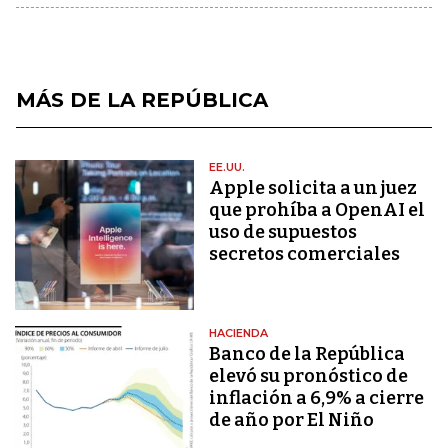
MÁS DE LA REPÚBLICA
EE.UU.
Apple solicita a un juez
que prohíba a OpenAI el
uso de supuestos
secretos comerciales
HACIENDA
Banco de la República
elevó su pronóstico de
inflación a 6,9% a cierre
de año por El Niño