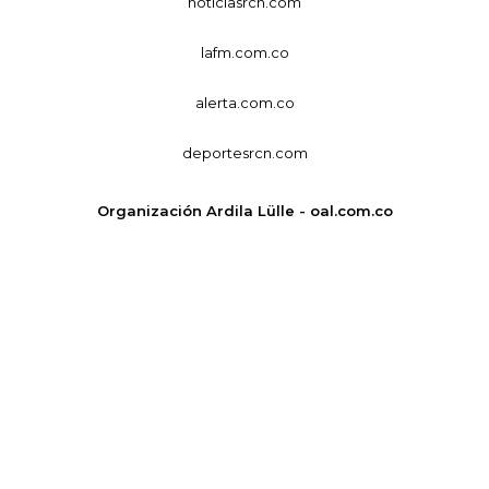
noticiasrcn.com
lafm.com.co
alerta.com.co
deportesrcn.com
Organización Ardila Lülle - oal.com.co