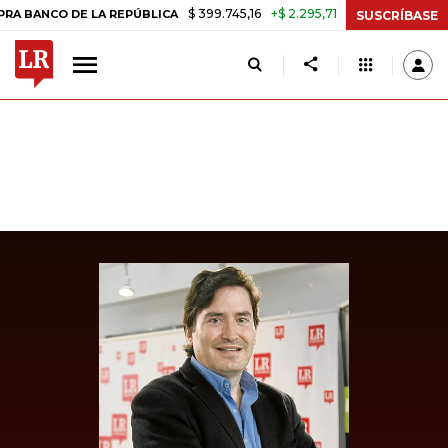
$ 399.745,16
+$ 2.295,71
+0,58%
CO DE LA REPÚBLICA
TASA DE U
SUSCRÍBASE