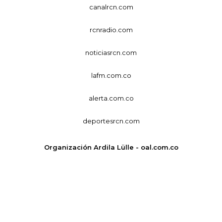
canalrcn.com
rcnradio.com
noticiasrcn.com
lafm.com.co
alerta.com.co
deportesrcn.com
Organización Ardila Lülle - oal.com.co