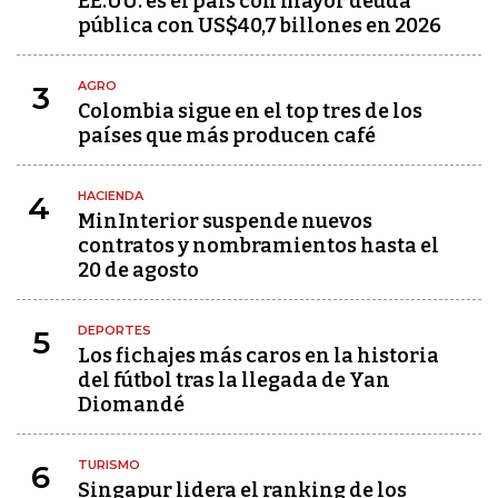
EE.UU. es el país con mayor deuda
pública con US$40,7 billones en 2026
AGRO
3
Colombia sigue en el top tres de los
países que más producen café
HACIENDA
4
MinInterior suspende nuevos
contratos y nombramientos hasta el
20 de agosto
DEPORTES
5
Los fichajes más caros en la historia
del fútbol tras la llegada de Yan
Diomandé
TURISMO
6
Singapur lidera el ranking de los