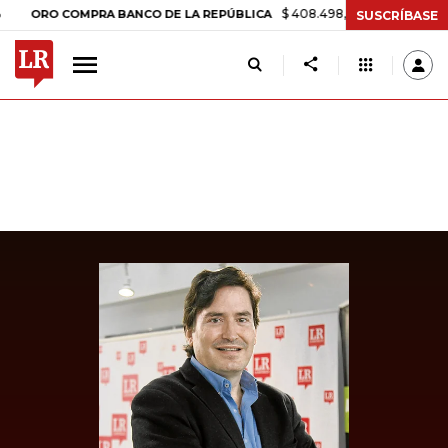
$ 408.498,97
+$ 8.753,81
+2,19%
RO COMPRA BANCO DE LA REPÚBLICA
SUSCRÍBASE