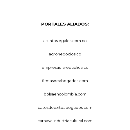
PORTALES ALIADOS:
asuntoslegales.com.co
agronegocios.co
empresas.larepublica.co
firmasdeabogados.com
bolsaencolombia.com
casosdeexitoabogados.com
carnavalindustriacultural.com