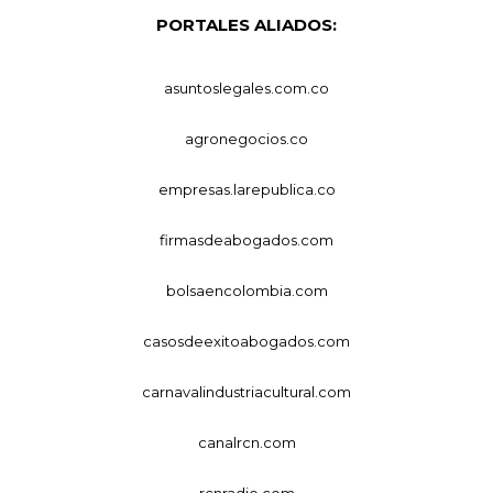
PORTALES ALIADOS:
asuntoslegales.com.co
agronegocios.co
empresas.larepublica.co
firmasdeabogados.com
bolsaencolombia.com
casosdeexitoabogados.com
carnavalindustriacultural.com
canalrcn.com