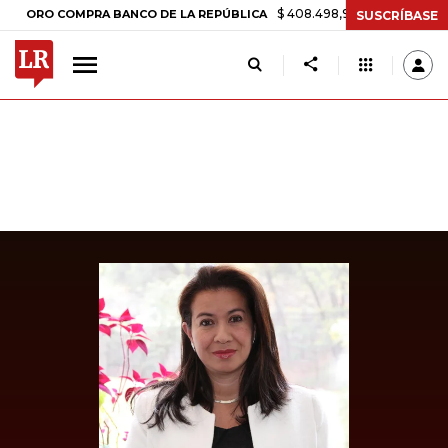
$ 408.498,97
+$ 8.753,81
+2,19%
O COMPRA BANCO DE LA REPÚBLICA
SUSCRÍBASE