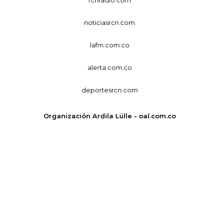
rcnradio.com
noticiasrcn.com
lafm.com.co
alerta.com.co
deportesrcn.com
Organización Ardila Lülle - oal.com.co