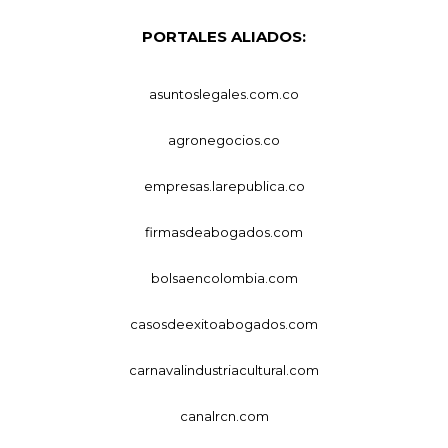
PORTALES ALIADOS:
asuntoslegales.com.co
agronegocios.co
empresas.larepublica.co
firmasdeabogados.com
bolsaencolombia.com
casosdeexitoabogados.com
carnavalindustriacultural.com
canalrcn.com