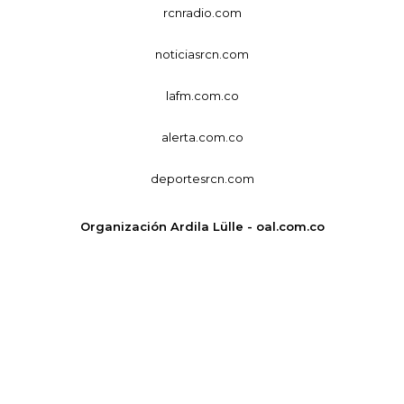
rcnradio.com
noticiasrcn.com
lafm.com.co
alerta.com.co
deportesrcn.com
Organización Ardila Lülle - oal.com.co