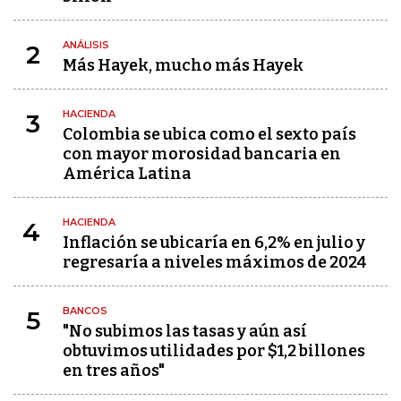
ANÁLISIS
2
Más Hayek, mucho más Hayek
HACIENDA
3
Colombia se ubica como el sexto país
con mayor morosidad bancaria en
América Latina
HACIENDA
4
Inflación se ubicaría en 6,2% en julio y
regresaría a niveles máximos de 2024
BANCOS
5
"No subimos las tasas y aún así
obtuvimos utilidades por $1,2 billones
en tres años"