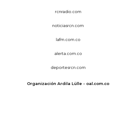
rcnradio.com
noticiasrcn.com
lafm.com.co
alerta.com.co
deportesrcn.com
Organización Ardila Lülle - oal.com.co