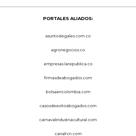
PORTALES ALIADOS:
asuntoslegales.com.co
agronegocios.co
empresas.larepublica.co
firmasdeabogados.com
bolsaencolombia.com
casosdeexitoabogados.com
carnavalindustriacultural.com
canalrcn.com