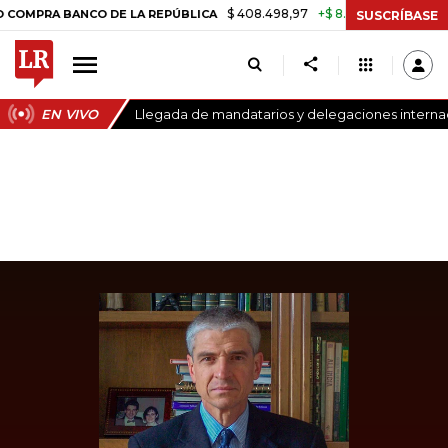
$ 408.498,97
+$ 8.753,81
+2,19%
RA BANCO DE LA REPÚBLICA
TA
SUSCRÍBASE
EN VIVO
Llegada de mandatarios y delegaciones internaci