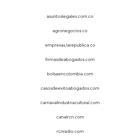
asuntoslegales.com.co
agronegocios.co
empresas.larepublica.co
firmasdeabogados.com
bolsaencolombia.com
casosdeexitoabogados.com
carnavalindustriacultural.com
canalrcn.com
rcnradio.com