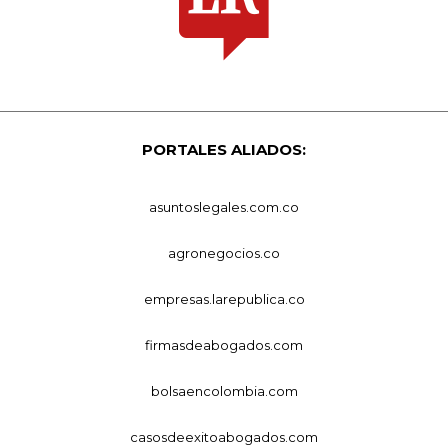
PORTALES ALIADOS:
asuntoslegales.com.co
agronegocios.co
empresas.larepublica.co
firmasdeabogados.com
bolsaencolombia.com
casosdeexitoabogados.com