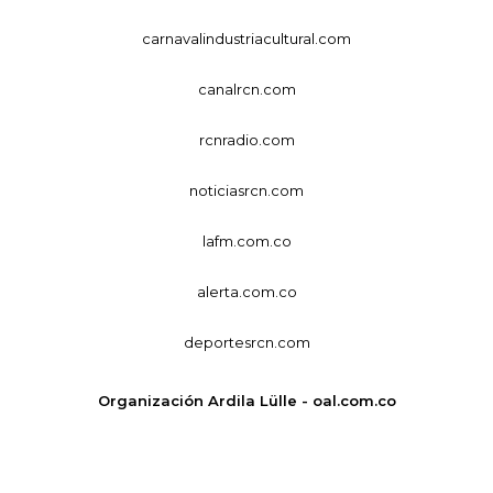
carnavalindustriacultural.com
canalrcn.com
rcnradio.com
noticiasrcn.com
lafm.com.co
alerta.com.co
deportesrcn.com
Organización Ardila Lülle - oal.com.co