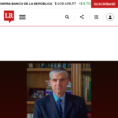
$ 408.498,97
+$ 8.753,81
+2,19%
ANCO DE LA REPÚBLICA
TASA DE
SUSCRÍBASE