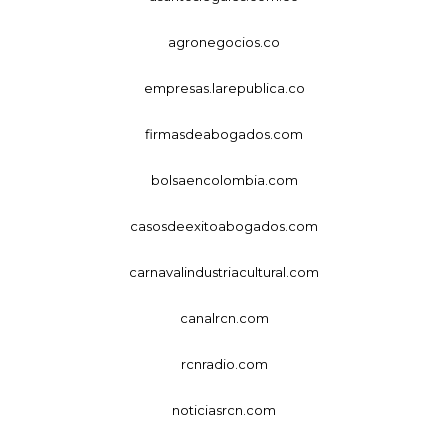
agronegocios.co
empresas.larepublica.co
firmasdeabogados.com
bolsaencolombia.com
casosdeexitoabogados.com
carnavalindustriacultural.com
canalrcn.com
rcnradio.com
noticiasrcn.com