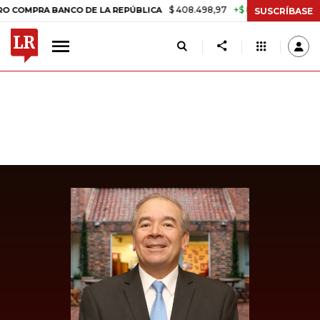
$ 408.498,97
+$ 8.753,81
+2,19%
RA BANCO DE LA REPÚBLICA
TAS
SUSCRÍBASE