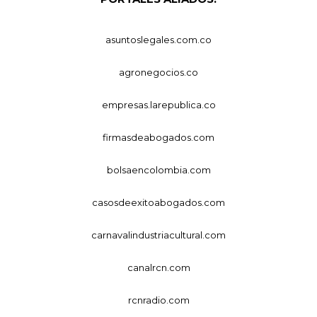
asuntoslegales.com.co
agronegocios.co
empresas.larepublica.co
firmasdeabogados.com
bolsaencolombia.com
casosdeexitoabogados.com
carnavalindustriacultural.com
canalrcn.com
rcnradio.com