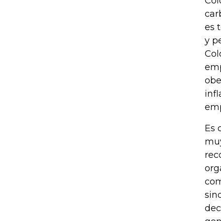
Col
car
es 
y p
Col
emp
obe
inf
emp
Es 
muy
rec
org
com
sin
dec