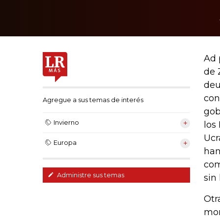
Ad 
de 
deu
con
Agregue a sus temas de interés
gob
Invierno
los
Ucr
Europa
han
com
Administre sus temas
sin
Otr
mom