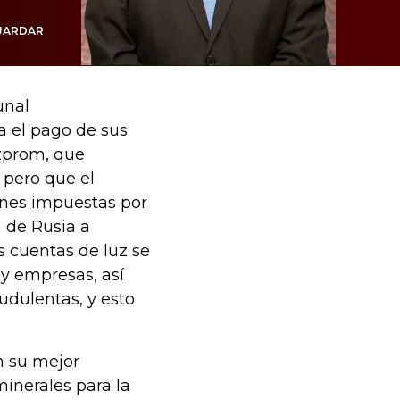
UARDAR
unal
 el pago de sus
azprom, que
 pero que el
ones impuestas por
 de Rusia a
s cuentas de luz se
 y empresas, así
udulentas, y esto
n su mejor
inerales para la