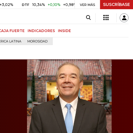
SUSCRÍBASE
10,34%
+0,10%
+0,98%
$ 416,86
+$ 0,05
+0,01%
DTF
UVR
VER MÁS
CAJA FUERTE
INDICADORES
INSIDE
RICA LATINA
MOROSIDAD