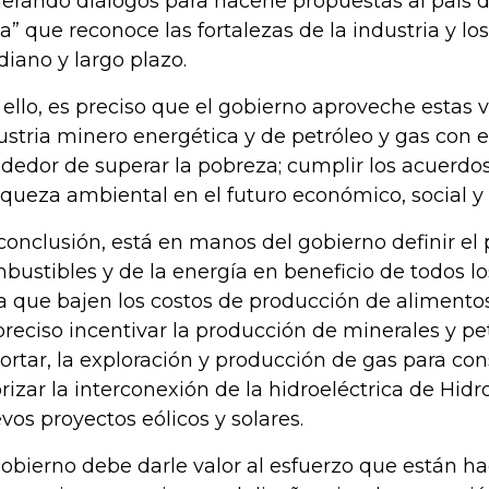
erando diálogos para hacerle propuestas al país d
ta” que reconoce las fortalezas de la industria y los
iano y largo plazo.
 ello, es preciso que el gobierno aproveche estas v
ustria minero energética y de petróleo y gas con el 
ededor de superar la pobreza; cumplir los acuerdos
riqueza ambiental en el futuro económico, social y 
conclusión, está en manos del gobierno definir el 
bustibles y de la energía en beneficio de todos l
a que bajen los costos de producción de alimentos,
preciso incentivar la producción de minerales y pe
ortar, la exploración y producción de gas para c
orizar la interconexión de la hidroeléctrica de Hidr
vos proyectos eólicos y solares.
gobierno debe darle valor al esfuerzo que están ha