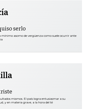
cía
quiso serlo
ra mínimo asomo de vergüenza como suele ocurrir ante
ia
illa
riste
esultados mismos. El país logra entusiasmar a su
d, y en materia grave, a la hora del té