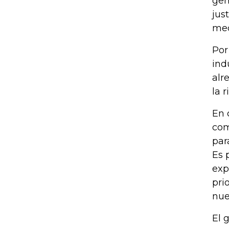
gen
jus
med
Por
ind
alr
la 
En 
com
par
Es 
exp
pri
nue
El 