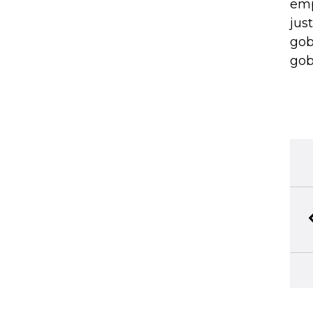
emp
jus
gob
gob