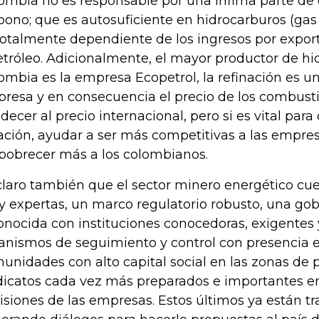
ombia no es responsable por una ínfima parte de
bono; que es autosuficiente en hidrocarburos (gas 
totalmente dependiente de los ingresos por expor
etróleo. Adicionalmente, el mayor productor de h
ombia es la empresa Ecopetrol, la refinación es 
resa y en consecuencia el precio de los combust
decer al precio internacional, pero si es vital para 
lación, ayudar a ser más competitivas a las empre
obrecer más a los colombianos.
claro también que el sector minero energético cu
 expertas, un marco regulatorio robusto, una go
onocida con instituciones conocedoras, exigentes 
anismos de seguimiento y control con presencia en 
unidades con alto capital social en las zonas de 
dicatos cada vez más preparados e importantes e
isiones de las empresas. Estos últimos ya están t