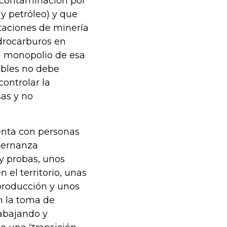
 contaminación por
y petróleo) y que
taciones de minería
idrocarburos en
un monopolio de esa
ibles no debe
controlar la
sas y no
enta con personas
bernanza
y probas, unos
el territorio, unas
producción y unos
n la toma de
rabajando y