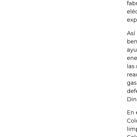
fab
elé
exp
Así
ben
ayu
ene
las
rea
gas
def
Din
En 
Col
lim