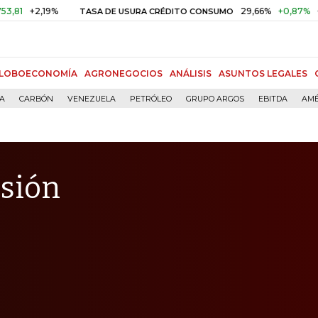
19%
29,66%
+0,87%
+3,02%
TASA DE USURA CRÉDITO CONSUMO
LOBOECONOMÍA
AGRONEGOCIOS
ANÁLISIS
ASUNTOS LEGALES
ÍA
CARBÓN
VENEZUELA
PETRÓLEO
GRUPO ARGOS
EBITDA
AMÉ
nsión