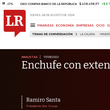
$ 408.498,97
+$ 8.753,81
+2,
ORO COMPRA BANCO DE LA REPÚBLICA
JUEVES, 06 DE AGOSTO DE 2026
FINANZAS
ECONOMÍA
EMPRESAS
OCIO
G
TEMAS DE CONVERSACIÓN
LA CALERA
MINER
ANALISTAS
17/09/2022
Enchufe con exte
Ramiro Santa
Presidente Sklc Group