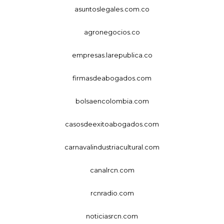
asuntoslegales.com.co
agronegocios.co
empresas.larepublica.co
firmasdeabogados.com
bolsaencolombia.com
casosdeexitoabogados.com
carnavalindustriacultural.com
canalrcn.com
rcnradio.com
noticiasrcn.com