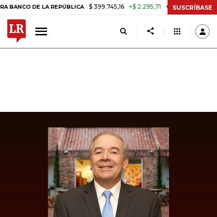
$ 399.745,16
+$ 2.295,71
+0,58%
O DE LA REPÚBLICA
TASA DE US
SUSCRÍBASE