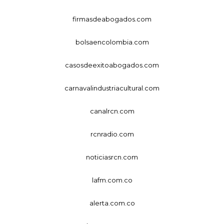
firmasdeabogados.com
bolsaencolombia.com
casosdeexitoabogados.com
carnavalindustriacultural.com
canalrcn.com
rcnradio.com
noticiasrcn.com
lafm.com.co
alerta.com.co