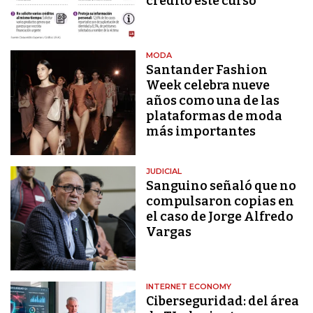
crédito este curso
MODA
Santander Fashion
Week celebra nueve
años como una de las
plataformas de moda
más importantes
JUDICIAL
Sanguino señaló que no
compulsaron copias en
el caso de Jorge Alfredo
Vargas
INTERNET ECONOMY
Ciberseguridad: del área