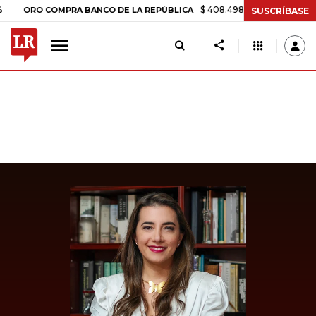
$ 408.498,97
+$ 8.753,81
+2,19%
O COMPRA BANCO DE LA REPÚBLICA
SUSCRÍBASE