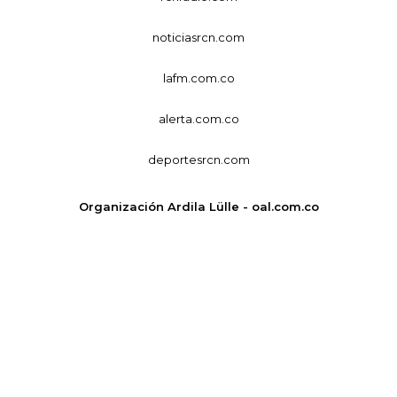
noticiasrcn.com
lafm.com.co
alerta.com.co
deportesrcn.com
Organización Ardila Lülle - oal.com.co