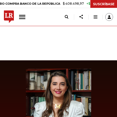
$ 408.498,97
+$ 8.753,81
+2,19%
PRA BANCO DE LA REPÚBLICA
TA
SUSCRÍBASE