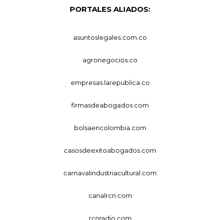
PORTALES ALIADOS:
asuntoslegales.com.co
agronegocios.co
empresas.larepublica.co
firmasdeabogados.com
bolsaencolombia.com
casosdeexitoabogados.com
carnavalindustriacultural.com
canalrcn.com
rcnradio.com