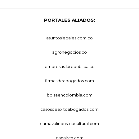
PORTALES ALIADOS:
asuntoslegales.com.co
agronegocios.co
empresas.larepublica.co
firmasdeabogados.com
bolsaencolombia.com
casosdeexitoabogados.com
carnavalindustriacultural.com
canalrcn.com