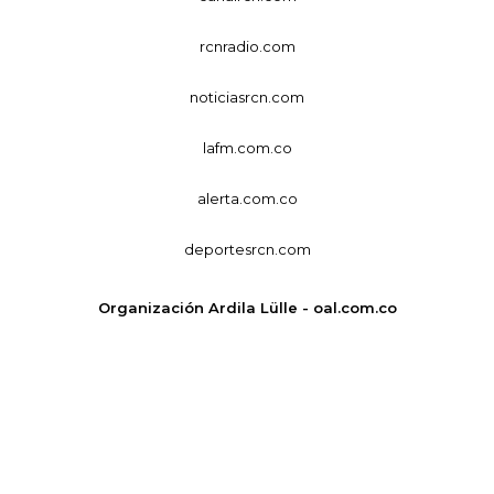
rcnradio.com
noticiasrcn.com
lafm.com.co
alerta.com.co
deportesrcn.com
Organización Ardila Lülle - oal.com.co