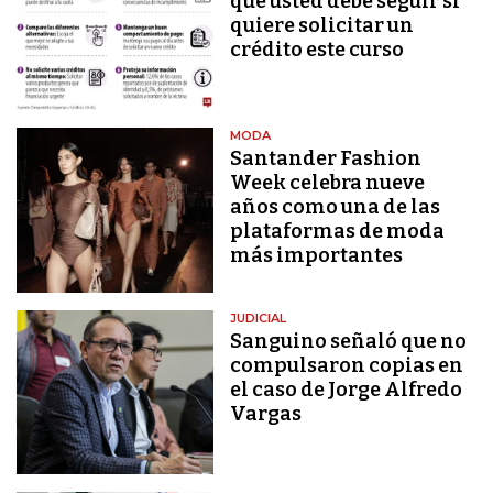
que usted debe seguir si
quiere solicitar un
crédito este curso
MODA
Santander Fashion
Week celebra nueve
años como una de las
plataformas de moda
más importantes
JUDICIAL
Sanguino señaló que no
compulsaron copias en
el caso de Jorge Alfredo
Vargas