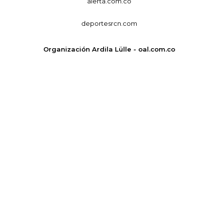
alerta.com.co
deportesrcn.com
Organización Ardila Lülle - oal.com.co