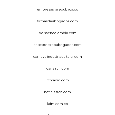
empresas.larepublica.co
firmasdeabogados.com
bolsaencolombia.com
casosdeexitoabogados.com
carnavalindustriacultural.com
canalrcn.com
rcnradio.com
noticiasrcn.com
lafm.com.co