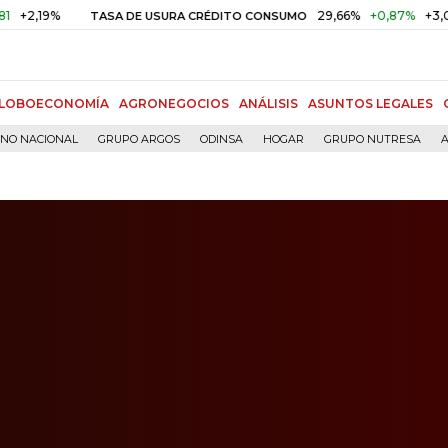
29,66%
+0,87%
+3,02%
TASA DE USURA CRÉDITO CONSUMO
LOBOECONOMÍA
AGRONEGOCIOS
ANÁLISIS
ASUNTOS LEGALES
RNO NACIONAL
GRUPO ARGOS
ODINSA
HOGAR
GRUPO NUTRESA
A