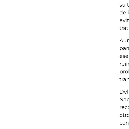
su 
de 
evi
tra
Aun
par
ese
rei
pro
tra
Del
Nac
rec
otr
con