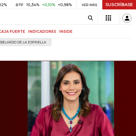
SUSCRÍBASE
10,34%
+0,10%
+0,98%
$ 416,96
+$ 0,05
+0,01%
DTF
UVR
VER MÁS
BIT
CAJA FUERTE
INDICADORES
INSIDE
BELARDO DE LA ESPRIELLA