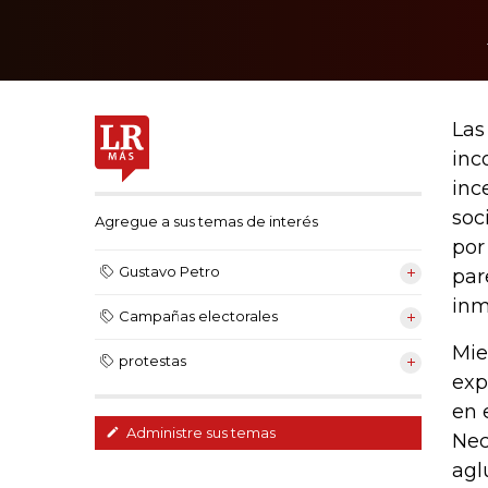
Las
inc
inc
soc
Agregue a sus temas de interés
por
Gustavo Petro
par
inm
Campañas electorales
Mie
protestas
exp
en 
Administre sus temas
Nec
agl