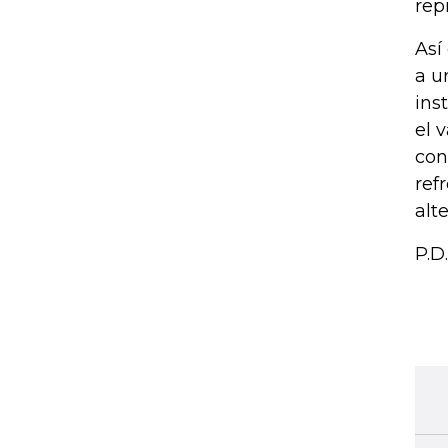
rep
Así
a u
ins
el 
con
ref
alt
P.D