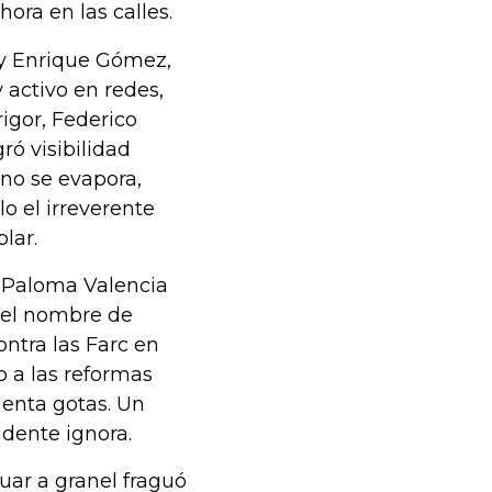
ora en las calles.
 y Enrique Gómez,
 activo en redes,
rigor, Federico
ró visibilidad
n no se evapora,
o el irreverente
lar.
 y Paloma Valencia
y el nombre de
ntra las Farc en
o a las reformas
uenta gotas. Un
dente ignora.
tuar a granel fraguó