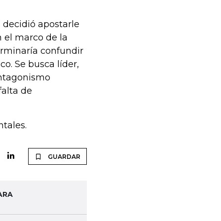
 decidió apostarle
 el marco de la
erminaría confundir
o. Se busca líder,
antagonismo
falta de
tales.
GUARDAR
ARA