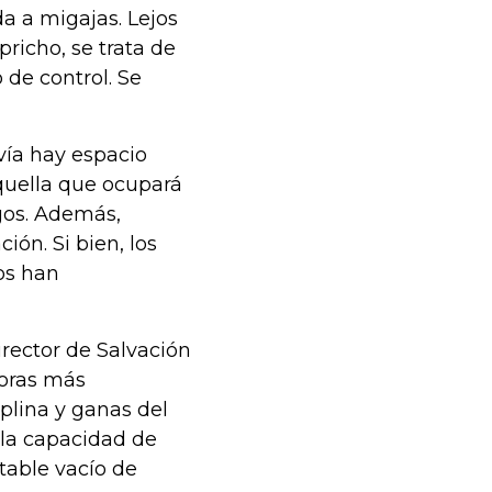
da a migajas. Lejos
pricho, se trata de
 de control. Se
vía hay espacio
 aquella que ocupará
gos. Además,
ión. Si bien, los
os han
irector de Salvación
doras más
plina y ganas del
e la capacidad de
table vacío de