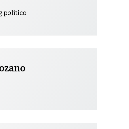
g político
Lozano