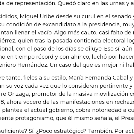
da de representación. Quedó claro en las urnas y ah
ididos, Miguel Uribe desde su curul en el senado
su condición de excandidato a la presidencia, muy
entan llenar el vacío. Algo más cauto, casi falto de 
iérrez, quien tras la pasada contienda electoral log
ional, con el paso de los días se diluye. Eso sí, aú
o en tiempo récord y con ahínco, luchó por hacerl
eniero Hernández. Un caso del que es mejor ni hab
re tanto, fieles a su estilo, María Fernanda Cabal
an su voz cada vez que lo consideran pertinente 
rre Onzaga, promotor de la masiva movilización co
8, ahora vocero de las manifestaciones en rechaz
 plantea el actual gobierno, cobra notoriedad a c
iente protagonismo, que él mismo señala, el Presi
suficiente? Sí. ¿Poco estratégico? También. Por ac