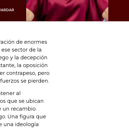
UARDAR
tración de enormes
 ese sector de la
ego y la decepción
tante, la oposición
er contrapeso, pero
uerzos se pierden.
tener al
los que se ubican
de un recambio.
go. Una figura que
e una ideología