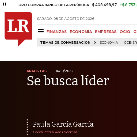
$ 408.498,97
+$ 8.753,81
+2,19%
ORO COMPRA BANCO DE LA REPÚBLICA
SÁBADO, 08 DE AGOSTO DE 2026
FINANZAS
ECONOMÍA
EMPRESAS
OCIO
G
TEMAS DE CONVERSACIÓN
ECONOMÍA
GOBIE
ANALISTAS
04/10/2022
Se busca líder
Paula García García
Conductora Red+Noticias