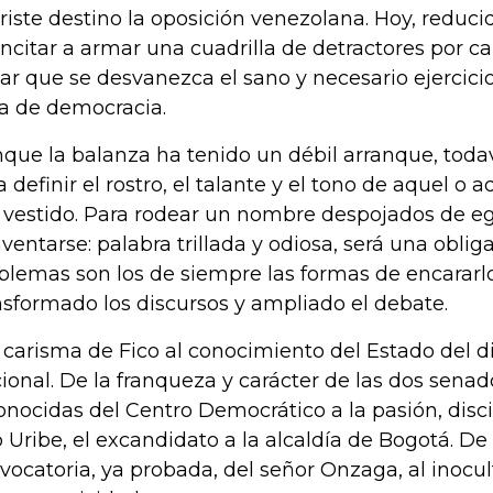
triste destino la oposición venezolana. Hoy, reduci
incitar a armar una cuadrilla de detractores por ca
tar que se desvanezca el sano y necesario ejercicio
ta de democracia.
que la balanza ha tenido un débil arranque, toda
a definir el rostro, el talante y el tono de aquel o
 vestido. Para rodear un nombre despojados de e
nventarse: palabra trillada y odiosa, será una obligac
blemas son los de siempre las formas de encararl
nsformado los discursos y ampliado el debate.
 carisma de Fico al conocimiento del Estado del d
ional. De la franqueza y carácter de las dos sena
onocidas del Centro Democrático a la pasión, disci
o Uribe, el excandidato a la alcaldía de Bogotá. D
vocatoria, ya probada, del señor Onzaga, al inocul