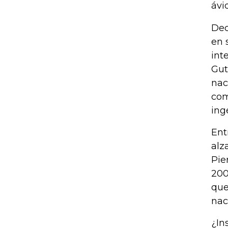
ávi
Dec
en 
int
Gut
nac
com
ing
Ent
alz
Pie
200
que
nac
¿In