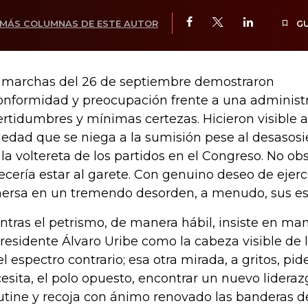
MÁS COLUMNAS DE ESTE AUTOR
G
 marchas del 26 de septiembre demostraron
onformidad y preocupación frente a una adminis
ertidumbres y mínimas certezas. Hicieron visible a
iedad que se niega a la sumisión pese al desasosi
 la voltereta de los partidos en el Congreso. No obs
ecería estar al garete. Con genuino deseo de ejerc
ersa en un tremendo desorden, a menudo, sus esf
ntras el petrismo, de manera hábil, insiste en man
residente Álvaro Uribe como la cabeza visible de 
el espectro contrario; esa otra mirada, a gritos, pi
esita, el polo opuesto, encontrar un nuevo lideraz
utine y recoja con ánimo renovado las banderas d