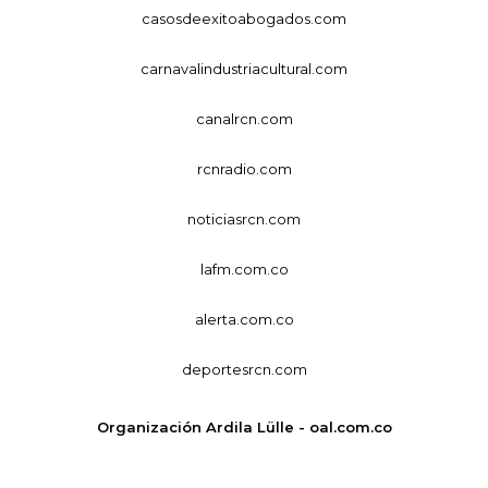
casosdeexitoabogados.com
carnavalindustriacultural.com
canalrcn.com
rcnradio.com
noticiasrcn.com
lafm.com.co
alerta.com.co
deportesrcn.com
Organización Ardila Lülle - oal.com.co