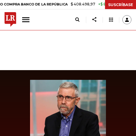
$ 408.498,97
+$ 8.753,81
+2,19%
RA BANCO DE LA REPÚBLICA
TAS
SUSCRÍBASE