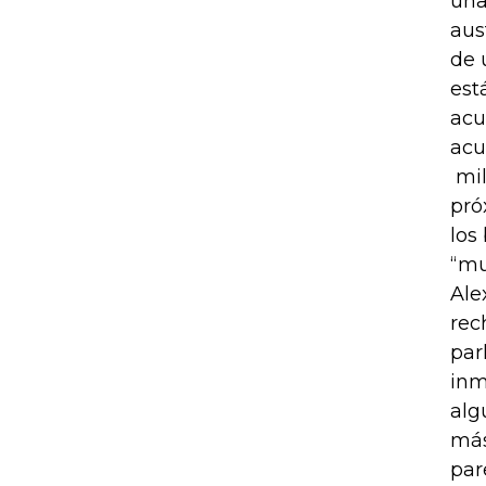
una
aus
de 
est
acu
acu
mil
pró
los
“mu
Ale
rec
par
inm
alg
más
par