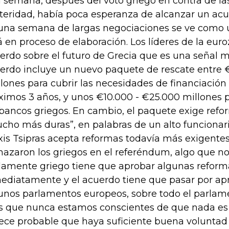
 semana, después del voto griego en contra de l
teridad, había poca esperanza de alcanzar un ac
una semana de largas negociaciones se ve como u
á en proceso de elaboración. Los líderes de la eur
erdo sobre el futuro de Grecia que es una señal m
erdo incluye un nuevo paquete de rescate entre 
lones para cubrir las necesidades de financiación 
ximos 3 años, y unos €10.000 - €25.000 millones p
 bancos griegos. En cambio, el paquete exige ref
cho más duras”, en palabras de un alto funcionar
xis Tsipras acepta reformas todavía más exigente
hazaron los griegos en el referéndum, algo que no 
lamente griego tiene que aprobar algunas reform
ediatamente y el acuerdo tiene que pasar por ap
unos parlamentos europeos, sobre todo el parlam
 que nunca estamos conscientes de que nada es 
ece probable que haya suficiente buena voluntad 