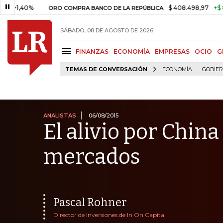
0%
$ 408.498,97
+$ 8.753,81
ORO COMPRA BANCO DE LA REPÚBLICA
SÁBADO, 08 DE AGOSTO DE 2026
FINANZAS
ECONOMÍA
EMPRESAS
OCIO
G
TEMAS DE CONVERSACIÓN
ECONOMÍA
GOBIE
ANALISTAS
06/08/2015
El alivio por China
mercados
Pascal Rohner
Director de Inversiones de In On Capital