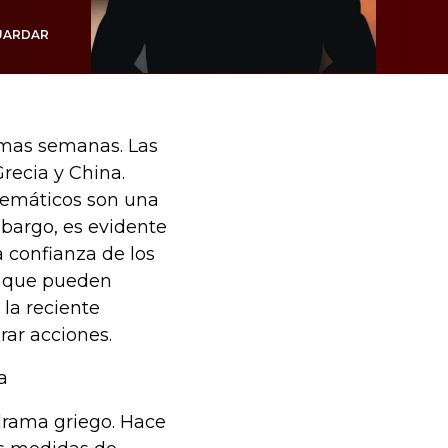
UARDAR
imas semanas. Las
recia y China.
temáticos son una
mbargo, es evidente
a confianza de los
s que pueden
la reciente
rar acciones.
a
drama griego. Hace