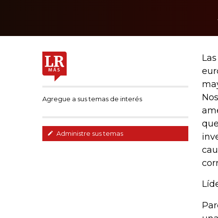
Las
eur
may
Nos
Agregue a sus temas de interés
ame
que
Administre sus temas
inv
cau
cor
Líd
Par