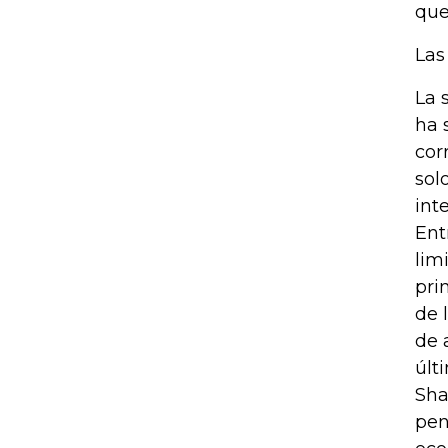
que
Las
La 
ha 
cor
sol
int
Ent
lim
pri
de 
de 
últ
Sha
pen