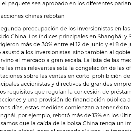
 el paquete sea aprobado en los diferentes parla
 acciones chinas rebotan
segunda preocupación de los inversionistas en la
sido China. Los índices principales en Shanghái y
rigieron más de 30% entre el 12 de junio y el 8 de j
o asustó a los inversionistas, sino también al gobi
ervino el mercado a gran escala. La lista de las med
re las más relevantes está la congelación de las of
itaciones sobre las ventas en corto, prohibición de
ncipales accionistas y directivos de grandes empre
los requisitos que regulan la concesión de présta
acciones y una provisión de financiación pública a
imos días, estas medidas comienzan a tener éxito. 
nghái, por ejemplo, rebotó más de 13% en los últi
samos que la caída de la bolsa China tenga un im