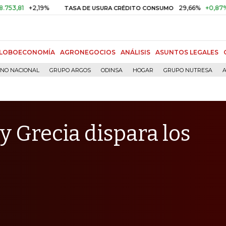
+2,19%
29,66%
+0,87%
+3,02
TASA DE USURA CRÉDITO CONSUMO
LOBOECONOMÍA
AGRONEGOCIOS
ANÁLISIS
ASUNTOS LEGALES
RNO NACIONAL
GRUPO ARGOS
ODINSA
HOGAR
GRUPO NUTRESA
A
 y Grecia dispara los