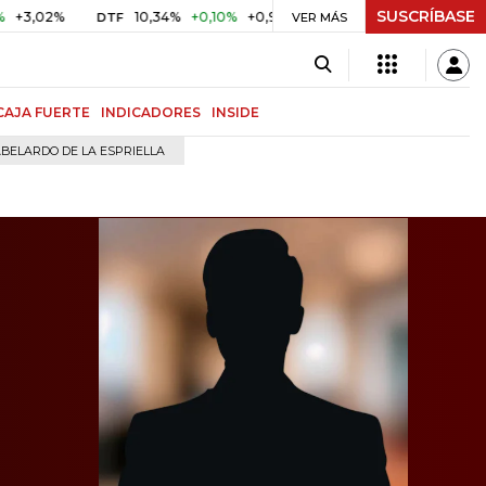
SUSCRÍBASE
%
10,34%
+0,10%
+0,98%
$ 416,96
+$ 0,05
+0,01%
DTF
UVR
VER MÁS
CAJA FUERTE
INDICADORES
INSIDE
BELARDO DE LA ESPRIELLA