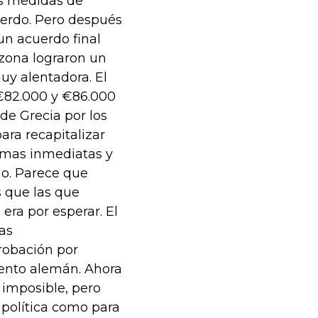
as medidas de
uerdo. Pero después
n acuerdo final
ozona lograron un
uy alentadora. El
€82.000 y €86.000
de Grecia por los
ara recapitalizar
ormas inmediatas y
io. Parece que
s que las que
era por esperar. El
as
robación por
ento alemán. Ahora
imposible, pero
política como para