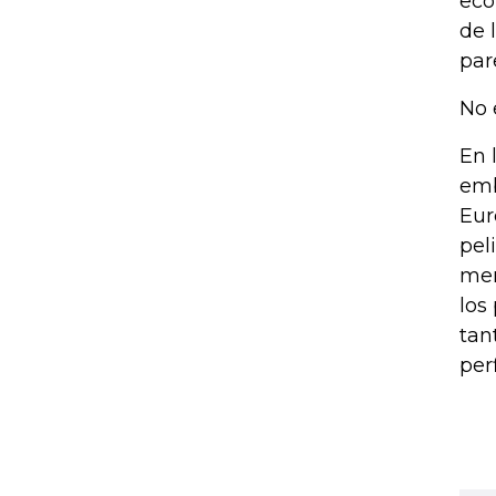
eco
de 
par
No 
En 
emb
Eur
pel
mer
los
tan
per