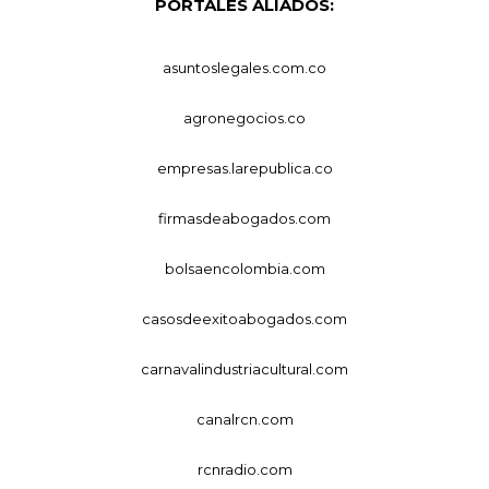
PORTALES ALIADOS:
asuntoslegales.com.co
agronegocios.co
empresas.larepublica.co
firmasdeabogados.com
bolsaencolombia.com
casosdeexitoabogados.com
carnavalindustriacultural.com
canalrcn.com
rcnradio.com