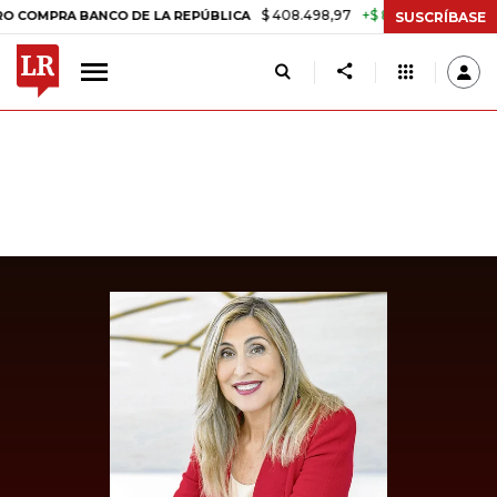
$ 408.498,97
+$ 8.753,81
+2,19%
RA BANCO DE LA REPÚBLICA
TA
SUSCRÍBASE