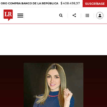
$ 408.498,97
+$ 8.753,81
+2,19%
OMPRA BANCO DE LA REPÚBLICA
SUSCRÍBASE