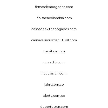
firmasdeabogados.com
bolsaencolombia.com
casosdeexitoabogados.com
carnavalindustriacultural.com
canalrcn.com
rcnradio.com
noticiasrcn.com
lafm.com.co
alerta.com.co
deportesrcn.com