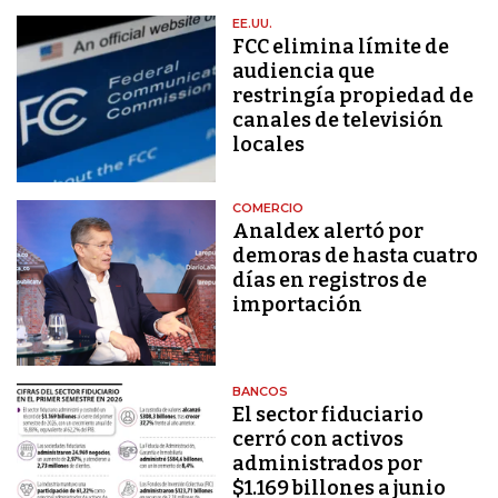
EE.UU.
FCC elimina límite de
audiencia que
restringía propiedad de
canales de televisión
locales
COMERCIO
Analdex alertó por
demoras de hasta cuatro
días en registros de
importación
BANCOS
El sector fiduciario
cerró con activos
administrados por
$1.169 billones a junio