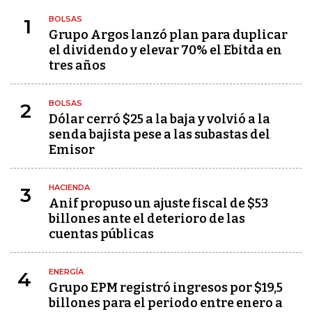
BOLSAS
1
Grupo Argos lanzó plan para duplicar
el dividendo y elevar 70% el Ebitda en
tres años
BOLSAS
2
Dólar cerró $25 a la baja y volvió a la
senda bajista pese a las subastas del
Emisor
HACIENDA
3
Anif propuso un ajuste fiscal de $53
billones ante el deterioro de las
cuentas públicas
ENERGÍA
4
Grupo EPM registró ingresos por $19,5
billones para el periodo entre enero a