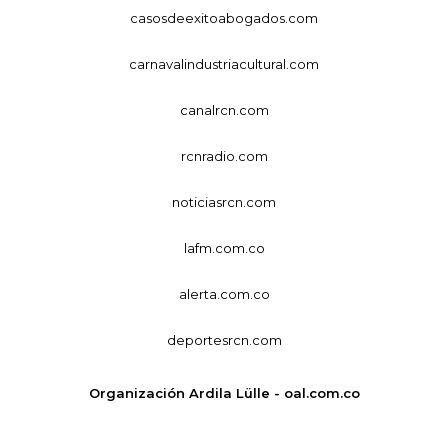
casosdeexitoabogados.com
carnavalindustriacultural.com
canalrcn.com
rcnradio.com
noticiasrcn.com
lafm.com.co
alerta.com.co
deportesrcn.com
Organización Ardila Lülle - oal.com.co