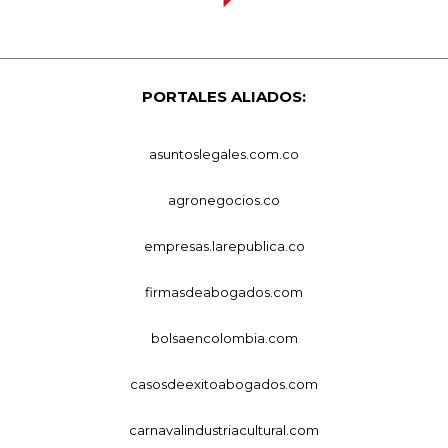
PORTALES ALIADOS:
asuntoslegales.com.co
agronegocios.co
empresas.larepublica.co
firmasdeabogados.com
bolsaencolombia.com
casosdeexitoabogados.com
carnavalindustriacultural.com