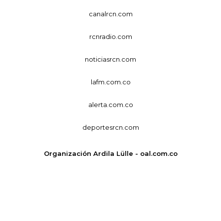
canalrcn.com
rcnradio.com
noticiasrcn.com
lafm.com.co
alerta.com.co
deportesrcn.com
Organización Ardila Lülle - oal.com.co