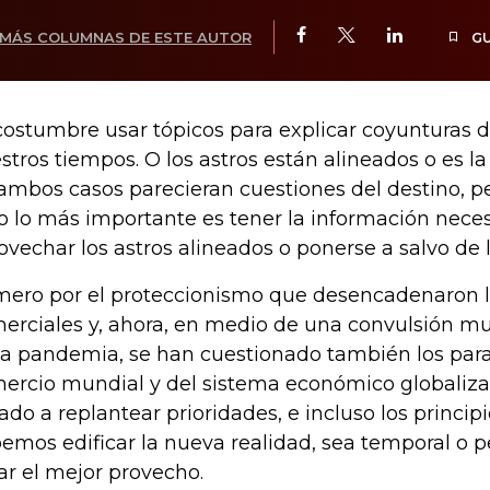
MÁS COLUMNAS DE ESTE AUTOR
G
costumbre usar tópicos para explicar coyunturas 
stros tiempos. O los astros están alineados o es l
ambos casos parecieran cuestiones del destino, p
o lo más importante es tener la información neces
ovechar los astros alineados o ponerse a salvo de 
mero por el proteccionismo que desencadenaron l
erciales y, ahora, en medio de una convulsión m
la pandemia, se han cuestionado también los par
ercio mundial y del sistema económico globaliza
vado a replantear prioridades, e incluso los princip
emos edificar la nueva realidad, sea temporal o
ar el mejor provecho.