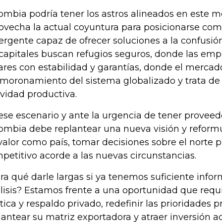
ombia podría tener los astros alineados en este 
ovecha la actual coyuntura para posicionarse com
rgente capaz de ofrecer soluciones a la confusi
 capitales buscan refugios seguros, donde las em
ares con estabilidad y garantías, donde el mercado
moronamiento del sistema globalizado y trata d
ividad productiva.
ese escenario y ante la urgencia de tener provee
ombia debe replantear una nueva visión y reform
valor como país, tomar decisiones sobre el norte p
petitivo acorde a las nuevas circunstancias.
ra qué darle largas si ya tenemos suficiente info
lisis? Estamos frente a una oportunidad que requ
ítica y respaldo privado, redefinir las prioridades p
lantear su matriz exportadora y atraer inversión 