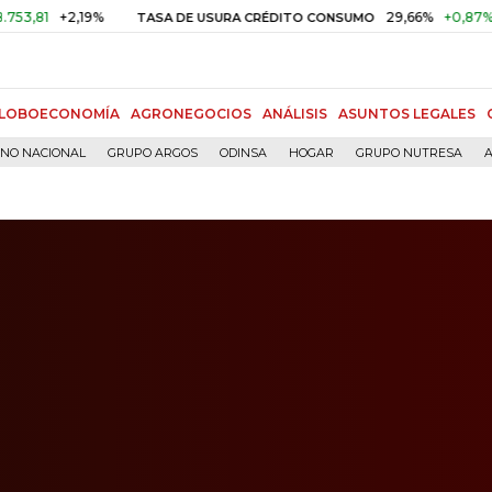
+2,19%
29,66%
+0,87%
+3,02%
TASA DE USURA CRÉDITO CONSUMO
LOBOECONOMÍA
AGRONEGOCIOS
ANÁLISIS
ASUNTOS LEGALES
RNO NACIONAL
GRUPO ARGOS
ODINSA
HOGAR
GRUPO NUTRESA
A