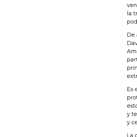
ven
la 
pod
De 
Dav
AmC
par
pri
ext
Es 
pro
est
y t
y c
La 