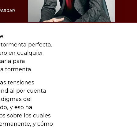
UARDAR
de
a tormenta perfecta.
ero en cualquier
aria para
la tormenta.
as tensiones
undial por cuenta
adigmas del
do, y eso ha
ios sobre los cuales
 permanente, y cómo