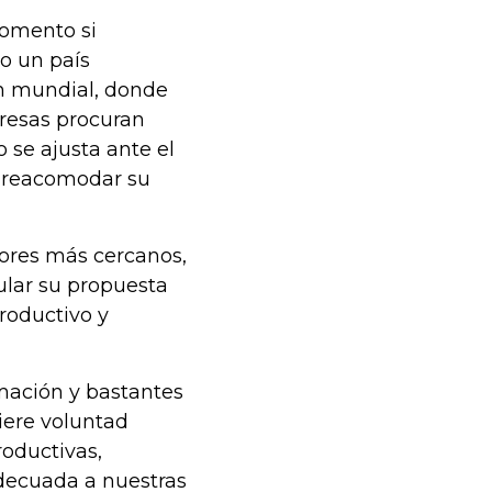
momento si
o un país
ón mundial, donde
presas procuran
 se ajusta ante el
e reacomodar su
dores más cercanos,
ular su propuesta
roductivo y
rmación y bastantes
iere voluntad
roductivas,
adecuada a nuestras