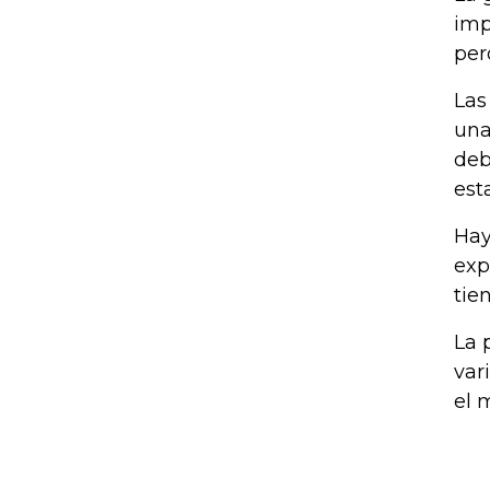
imp
per
Las
una
deb
est
Hay
exp
tie
La 
var
el 