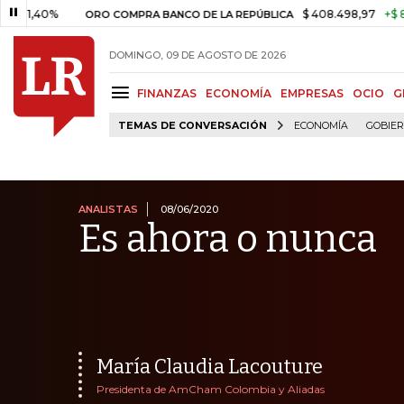
%
$ 408.498,97
+$ 8.753,81
ORO COMPRA BANCO DE LA REPÚBLICA
DOMINGO, 09 DE AGOSTO DE 2026
FINANZAS
ECONOMÍA
EMPRESAS
OCIO
G
TEMAS DE CONVERSACIÓN
ECONOMÍA
GOBIE
ANALISTAS
08/06/2020
Es ahora o nunca
María Claudia Lacouture
Presidenta de AmCham Colombia y Aliadas