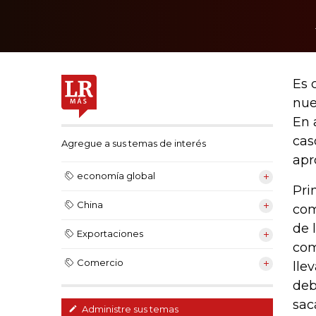
Es 
nue
En 
cas
Agregue a sus temas de interés
apr
economía global
Pri
China
com
de 
Exportaciones
com
Comercio
lle
deb
sac
Administre sus temas