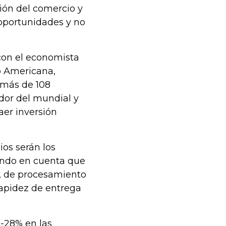
ción del comercio y
 oportunidades y no
con el economista
 Americana,
más de 108
ador del mundial y
aer inversión
ios serán los
endo en cuenta que
s, de procesamiento
rapidez de entrega
 -28% en las