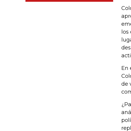
Col
apr
eme
los
lug
des
act
En 
Col
de 
com
¿Pa
aná
pol
rep