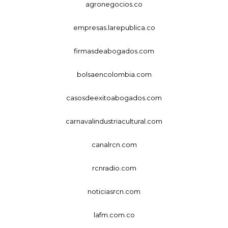
agronegocios.co
empresas.larepublica.co
firmasdeabogados.com
bolsaencolombia.com
casosdeexitoabogados.com
carnavalindustriacultural.com
canalrcn.com
rcnradio.com
noticiasrcn.com
lafm.com.co