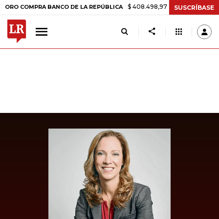
$ 408.498,97
+$ 8.753,81
+2,19%
COMPRA BANCO DE LA REPÚBLICA
SUSCRÍBASE