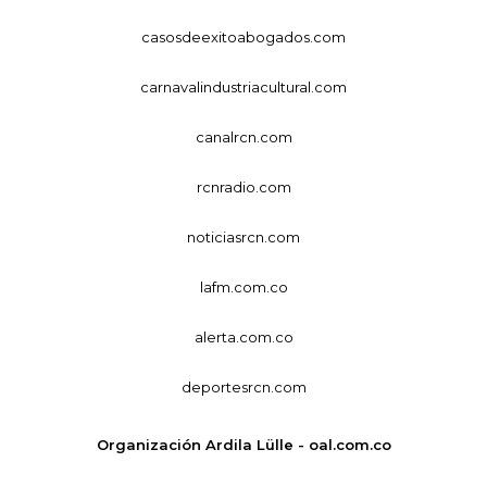
casosdeexitoabogados.com
carnavalindustriacultural.com
canalrcn.com
rcnradio.com
noticiasrcn.com
lafm.com.co
alerta.com.co
deportesrcn.com
Organización Ardila Lülle - oal.com.co