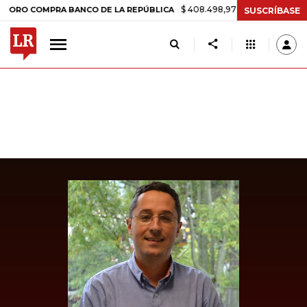
$ 408.498,97
+$ 8.753,81
+2,19%
COMPRA BANCO DE LA REPÚBLICA
SUSCRÍBASE