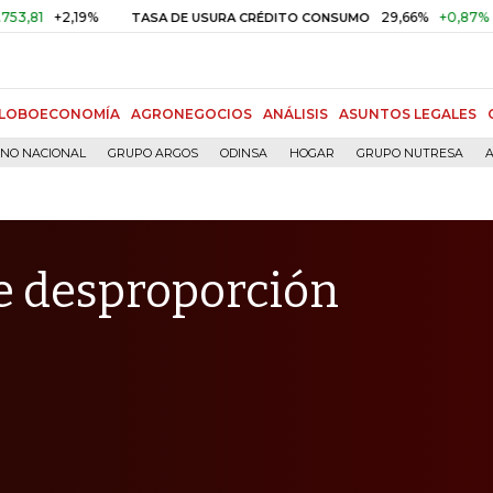
2,19%
29,66%
+0,87%
+3,02%
TASA DE USURA CRÉDITO CONSUMO
LOBOECONOMÍA
AGRONEGOCIOS
ANÁLISIS
ASUNTOS LEGALES
RNO NACIONAL
GRUPO ARGOS
ODINSA
HOGAR
GRUPO NUTRESA
A
e desproporción