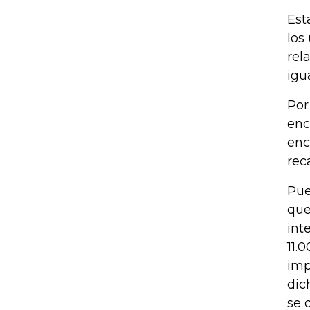
Est
los
rel
igu
Por
enc
enc
rec
Pue
que
int
11.
imp
dic
se 