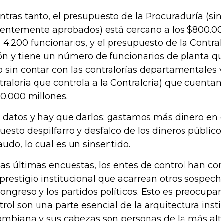
ntras tanto, el presupuesto de la Procuraduría (s
ientemente aprobados) está cercano a los $800.00
i 4.200 funcionarios, y el presupuesto de la Contra
lón y tiene un número de funcionarios de planta qu
o sin contar con las contralorías departamentales y
traloría que controla a la Contraloría) que cuentan
0.000 millones.
 datos y hay que darlos: gastamos más dinero en c
uesto despilfarro y desfalco de los dineros públic
audo, lo cual es un sinsentido.
las últimas encuestas, los entes de control han co
prestigio institucional que acarrean otros sospec
Congreso y los partidos políticos. Esto es preocupa
trol son una parte esencial de la arquitectura inst
ombiana y sus cabezas son personas de la más alt