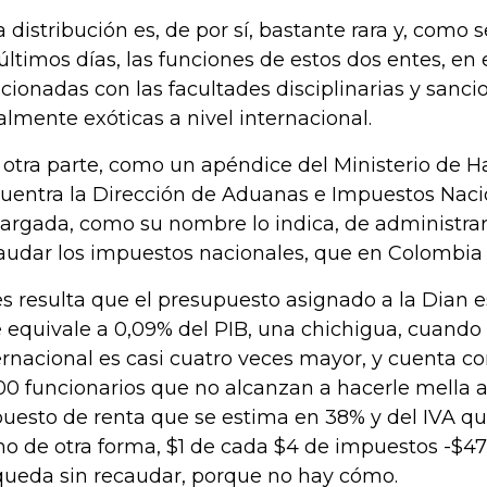
a distribución es, de por sí, bastante rara y, como
 últimos días, las funciones de estos dos entes, en 
acionadas con las facultades disciplinarias y sanci
almente exóticas a nivel internacional.
 otra parte, como un apéndice del Ministerio de H
uentra la Dirección de Aduanas e Impuestos Nacio
argada, como su nombre lo indica, de administrar
audar los impuestos nacionales, que en Colombia 
s resulta que el presupuesto asignado a la Dian es
 equivale a 0,09% del PIB, una chichigua, cuando 
ernacional es casi cuatro veces mayor, y cuenta c
000 funcionarios que no alcanzan a hacerle mella a
uesto de renta que se estima en 38% y del IVA qu
ho de otra forma, $1 de cada $4 de impuestos -$47 
queda sin recaudar, porque no hay cómo.