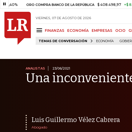
$ 408.498,97
+$ 8.753,81
+
ORO COMPRA BANCO DE LA REPÚBLICA
VIERNES, 07 DE AGOSTO DE 2026
FINANZAS
ECONOMÍA
EMPRESAS
OCIO
G
TEMAS DE CONVERSACIÓN
ECONOMÍA
GOBIE
ANALISTAS
23/06/2021
Una inconvenient
Luis Guillermo Vélez Cabrera
Abogado