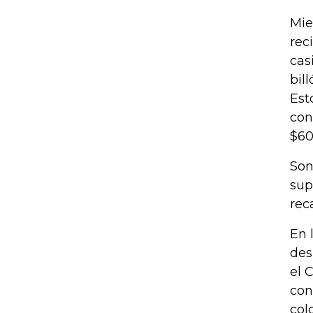
Mie
rec
cas
bil
Est
con
$60
Son
sup
rec
En 
des
el 
con
col