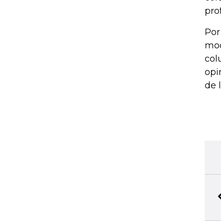
pro
Por
mod
col
opi
de 