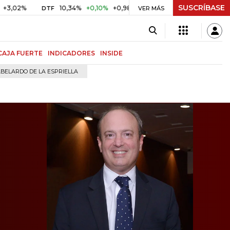
SUSCRÍBASE
10,34%
+0,10%
+0,98%
$ 416,91
+$ 0,05
+0,01%
DTF
UVR
VER MÁS
CAJA FUERTE
INDICADORES
INSIDE
BELARDO DE LA ESPRIELLA