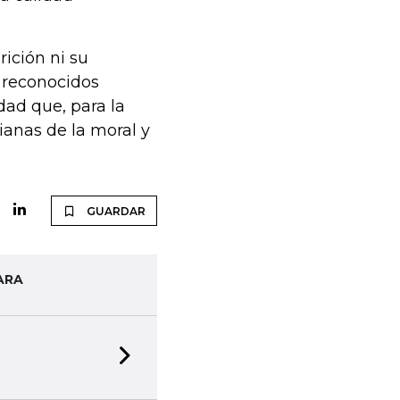
ición ni su
 reconocidos
dad que, para la
ianas de la moral y
GUARDAR
ARA
Next slide