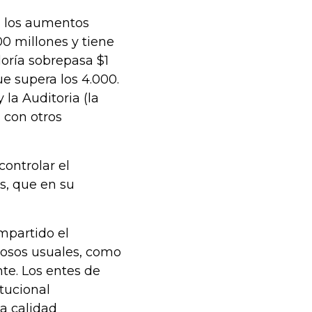
in los aumentos
0 millones y tiene
loría sobrepasa $1
e supera los 4.000.
 la Auditoria (la
 con otros
ontrolar el
os, que en su
mpartido el
hosos usuales, como
nte. Los entes de
itucional
a calidad