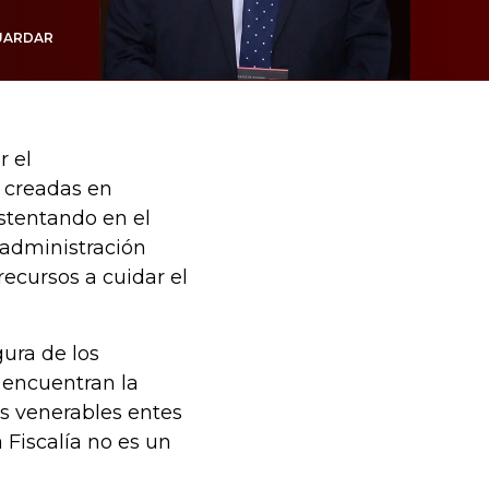
UARDAR
r el
 creadas en
stentando en el
 administración
ecursos a cuidar el
gura de los
 encuentran la
os venerables entes
Fiscalía no es un