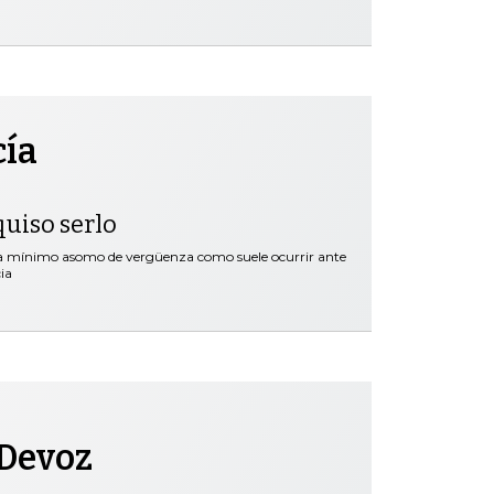
cía
quiso serlo
ra mínimo asomo de vergüenza como suele ocurrir ante
ia
 Devoz