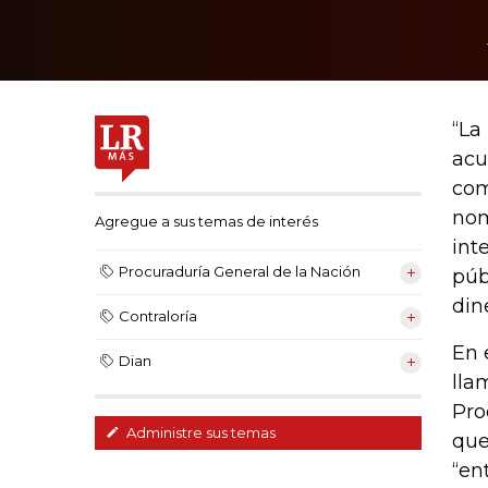
“La
acu
com
nom
Agregue a sus temas de interés
int
Procuraduría General de la Nación
púb
din
Contraloría
En 
Dian
lla
Pro
Administre sus temas
que
“en