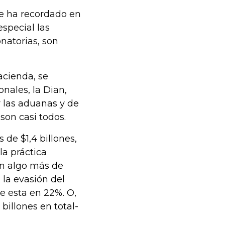
 se ha recordado en
especial las
onatorias, son
acienda, se
nales, la Dian,
 las aduanas y de
son casi todos.
 de $1,4 billones,
la práctica
on algo más de
 la evasión del
e esta en 22%. O,
billones en total-